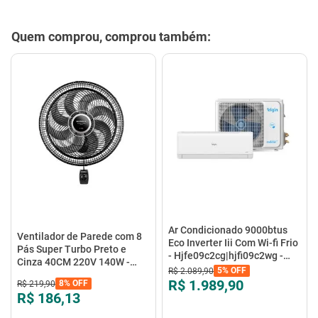
Quem comprou, comprou também:
Ar Condicionado 9000btus
Ventilador de Parede com 8
Eco Inverter Iii Com Wi-fi Frio
Pás Super Turbo Preto e
- Hjfe09c2cg|hjfi09c2wg -
Cinza 40CM 220V 140W -
Elgin
5%
OFF
R$
2
.
089
,
90
VTX-40P-8P - Mondial
R$ 1.989,90
8%
OFF
R$
219
,
90
R$ 186,13