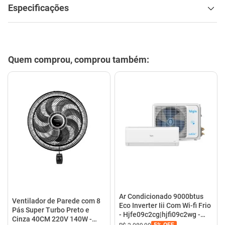
Especificações
Quem comprou, comprou também:
Ar Condicionado 9000btus
Ventilador de Parede com 8
Eco Inverter Iii Com Wi-fi Frio
Pás Super Turbo Preto e
- Hjfe09c2cg|hjfi09c2wg -
Cinza 40CM 220V 140W -
Elgin
5%
OFF