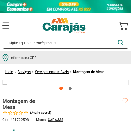
Termos mais buscados
Informe seu CEP
cerâmica
1
º
Serviços
Serviços para móveis
Montagem de Mesa
porcelanato
2
º
piso
3
º
revestimento
4
º
Montagem de
porta
5
º
Mesa
vaso sanitário
6
º
Avalie agora!
tinta
7
º
Cód
:
481702598
CARAJAS
cadeira
8
º