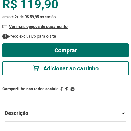
R$ 119,90
mesa
9
º
ar condicionado
10
º
em até
2
x
de
R$ 59,95
no cartão
Ver mais opções de pagamento
Preço exclusivo para o site
Comprar
Adicionar ao carrinho
Descrição