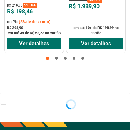
R$
2
.
089
,
90
VTX-40P-8P - Mondial
R$ 1.989,90
5%
OFF
R$
219
,
90
R$ 198,46
no Pix
(
5%
de desconto)
em até
10
x
de
R$ 198,99
no
R$ 208,90
em até
4
x
de
R$ 52,23
no cartão
cartão
Ver detalhes
Ver detalhes