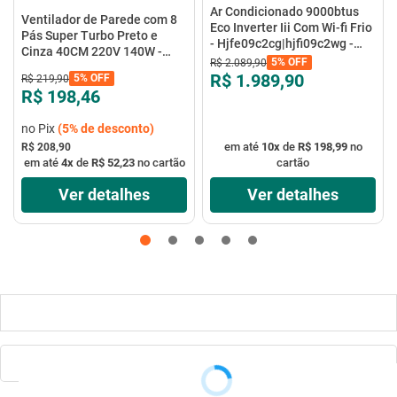
Ar Condicionado 9000btus
Ventilador de Parede com 8
Eco Inverter Iii Com Wi-fi Frio
Pás Super Turbo Preto e
- Hjfe09c2cg|hjfi09c2wg -
Cinza 40CM 220V 140W -
Elgin
5%
OFF
R$
2
.
089
,
90
VTX-40P-8P - Mondial
R$ 1.989,90
5%
OFF
R$
219
,
90
R$ 198,46
no Pix
(
5%
de desconto)
em até
10
x
de
R$ 198,99
no
R$ 208,90
em até
4
x
de
R$ 52,23
no cartão
cartão
Ver detalhes
Ver detalhes