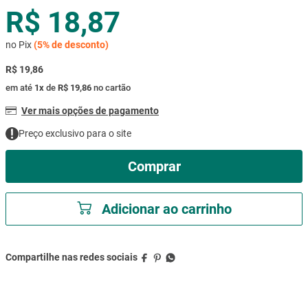
R$ 18,87
mesa
9
º
ar condicionado
10
º
no Pix
(
5%
de desconto)
R$ 19,86
em até
1
x
de
R$ 19,86
no cartão
Ver mais opções de pagamento
Preço exclusivo para o site
Comprar
Adicionar ao carrinho