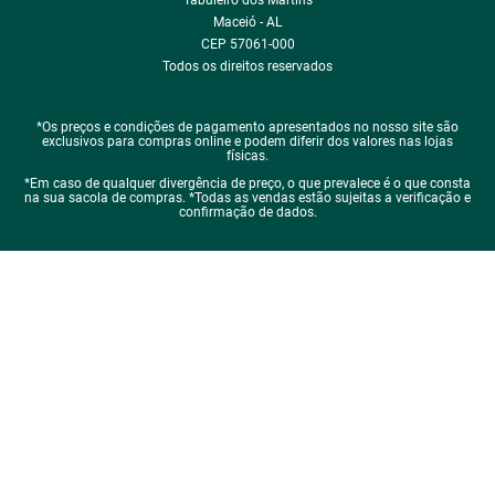
Formas de pagamento
Trabalhe conosco
Política de Reembolso
Regras de Desconto
Central de atendimento
Política de Retirada na loja
Regulamento Aniversário Premiado
Igualdade Salarial
Política de Entrega
Selos e segurança
Tabloides
Política de Privacidade
Política de Cookie
ÓTIMO
Política de Desconto
Fale com encarregado de dados
CARAJAS MATERIAL DE CONSTRUÇÃO LTDA
CNPJ:03.656.804/0001-31
Endereço: Avenida Durval de Goes Monteiro 1896
Tabuleiro dos Martins
Maceió - AL
CEP 57061-000
Todos os direitos reservados