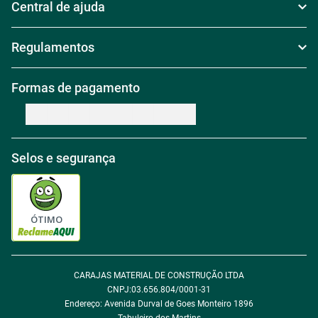
Siga Carajás Online
Acompanhe as novidades da
Carajás nas nossas redes sociais!
Compre por departamento
Institucional
Sobre Nós
Central de ajuda
Televendas
Política de Frete
Regulamentos
Nossas Lojas
Política de Troca
Regras de Frete Grátis