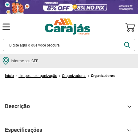
Termos mais buscados
Informe seu CEP
cerâmica
1
º
Limpeza e organização
Organizadores
Organizadores
porcelanato
2
º
Organizador de Sutiã Ordene Tnt Marrom
piso
3
º
revestimento
4
º
Organizador de Sutiã Ordene Tnt
porta
5
º
Marrom
vaso sanitário
6
º
Cód
:
223711705
tinta
7
º
cadeira
8
º