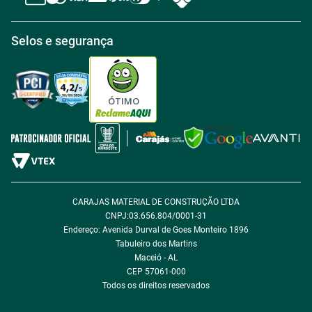
Central de atendimento
Política de Retirada na loja
Regulamento Aniversário Premiado
Igualdade Salarial
Selos e segurança
Política de Entrega
Tabloides
Política de Privacidade
Política de Cookie
ÓTIMO
Política de Desconto
Fale com encarregado de dados
CARAJAS MATERIAL DE CONSTRUÇÃO LTDA
CNPJ:03.656.804/0001-31
Endereço: Avenida Durval de Goes Monteiro 1896
Tabuleiro dos Martins
Maceió - AL
CEP 57061-000
Todos os direitos reservados