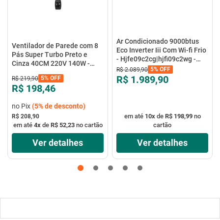
Ar Condicionado 9000btus
Ventilador de Parede com 8
Eco Inverter Iii Com Wi-fi Frio
Pás Super Turbo Preto e
- Hjfe09c2cg|hjfi09c2wg -
Cinza 40CM 220V 140W -
Elgin
5%
OFF
R$
2
.
089
,
90
VTX-40P-8P - Mondial
R$ 1.989,90
5%
OFF
R$
219
,
90
R$ 198,46
no Pix
(
5%
de desconto)
em até
10
x
de
R$ 198,99
no
R$ 208,90
em até
4
x
de
R$ 52,23
no cartão
cartão
Ver detalhes
Ver detalhes