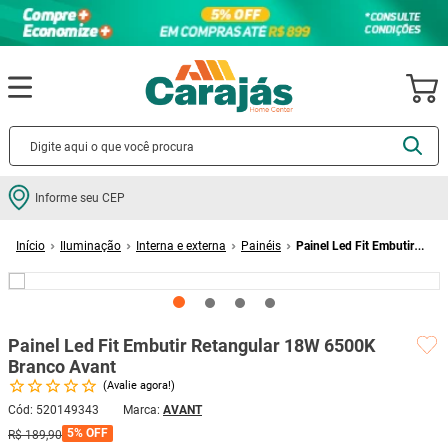
Termos mais buscados
Informe seu CEP
cerâmica
1
º
Iluminação
Interna e externa
Painéis
Painel Led Fit Embutir
porcelanato
2
º
Retangular 18W 6500K Branco Avant
piso
3
º
revestimento
4
º
Painel Led Fit Embutir Retangular 18W 6500K
porta
5
º
Branco Avant
vaso sanitário
6
º
Avalie agora!
tinta
7
º
Cód
:
520149343
AVANT
5%
OFF
R$
189
,
90
cadeira
8
º