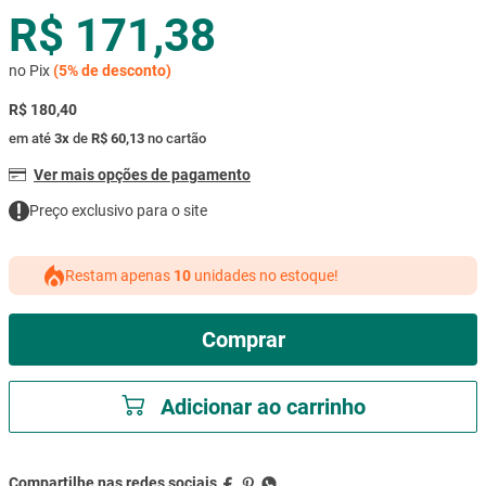
R$ 171,38
mesa
9
º
ar condicionado
10
º
no Pix
(
5%
de desconto)
R$ 180,40
em até
3
x
de
R$ 60,13
no cartão
Ver mais opções de pagamento
Preço exclusivo para o site
Restam apenas
10
unidades no estoque!
Comprar
Adicionar ao carrinho