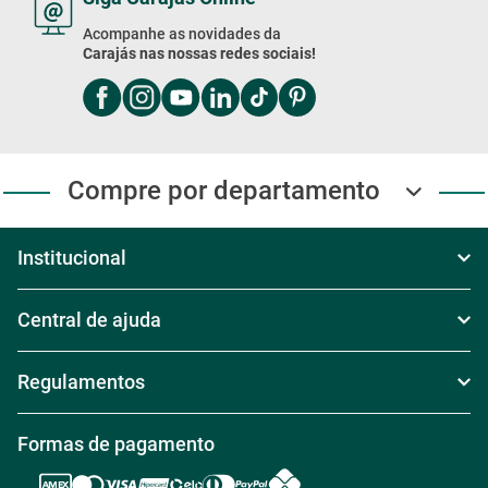
Acompanhe as novidades da
Carajás nas nossas redes sociais!
Compre por departamento
Institucional
Sobre Nós
Central de ajuda
Televendas
Política de Frete
Regulamentos
Nossas Lojas
Política de Troca
Regras de Frete Grátis
Formas de pagamento
Trabalhe conosco
Política de Reembolso
Regras de Desconto