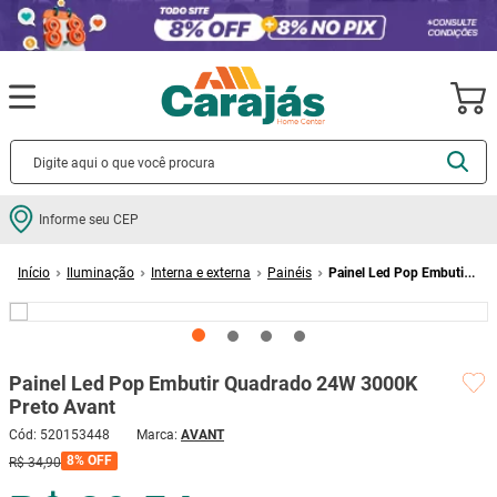
Termos mais buscados
Informe seu CEP
cerâmica
1
º
Iluminação
Interna e externa
Painéis
Painel Led Pop Embutir
porcelanato
2
º
Quadrado 24W 3000K Preto Avant
piso
3
º
revestimento
4
º
Painel Led Pop Embutir Quadrado 24W 3000K
porta
5
º
Preto Avant
vaso sanitário
6
º
Cód
:
520153448
AVANT
tinta
7
º
8%
OFF
R$
34
,
90
cadeira
8
º