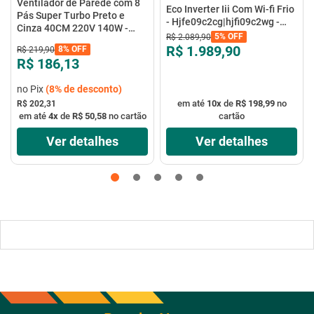
Ventilador de Parede com 8
Eco Inverter Iii Com Wi-fi Frio
Pás Super Turbo Preto e
- Hjfe09c2cg|hjfi09c2wg -
Cinza 40CM 220V 140W -
Elgin
5%
OFF
R$
2
.
089
,
90
VTX-40P-8P - Mondial
R$ 1.989,90
8%
OFF
R$
219
,
90
R$ 186,13
no Pix
(
8%
de desconto)
em até
10
x
de
R$ 198,99
no
R$ 202,31
em até
4
x
de
R$ 50,58
no cartão
cartão
Ver detalhes
Ver detalhes