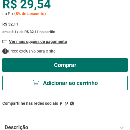
R$ 29,54
mesa
9
º
no Pix
(
8%
de desconto)
ar condicionado
10
º
R$ 32,11
em até
1
x
de
R$ 32,11
no cartão
Ver mais opções de pagamento
Preço exclusivo para o site
Comprar
Adicionar ao carrinho
Descrição