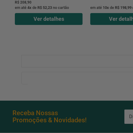
R$ 208,90
em até
4
x
de
R$ 52,23
no cartão
em até
10
x
de
R$ 198,99
Ver detalhes
Ver detal
Receba Nossas
Promoções & Novidades!