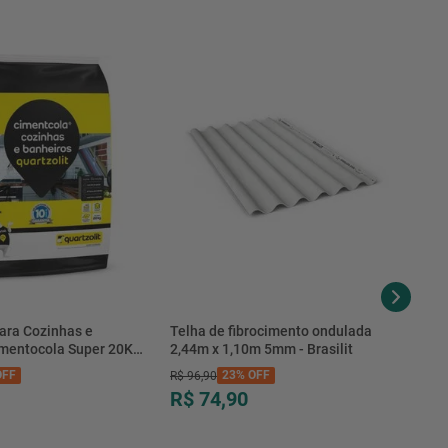
ara Cozinhas e
Telha de fibrocimento ondulada
imentocola Super 20KG
2,44m x 1,10m 5mm - Brasilit
.0020PL - Quartzolit
FF
23%
OFF
R$
96
,
90
R$ 74,90