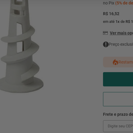
mesa
9
º
no Pix
(
5%
de de
ar 
R$ 16,52
10
º
condicionado
em até
1
x
de
R$ 1
Ver mais o
Preço exclusi
Restam