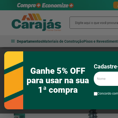
Departamentos
Materiais de Construção
Pisos e Revestimen
Fechaduras e ferragens
Fixa e monta
Parafusos
Parafuso A/
Cadastre-
Ganhe 5% OFF
Nome
para usar na sua
1ª compra
Concordo co