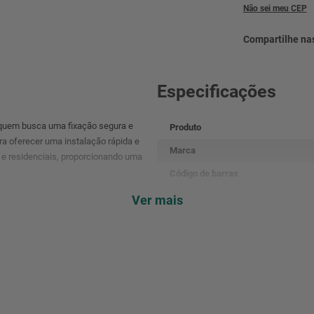
Não sei meu CEP
Especificações
 quem busca uma fixação segura e
Produto
a oferecer uma instalação rápida e
Marca
s e residenciais, proporcionando uma
Código de barras
Referência
Ver mais
Dimensões
Peso
Garantia
Validade