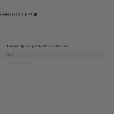
Parafusoa|a sfor phs 3,9x32 + bucha dryfix
Sfor
7898493215628
1489
C
60
90dias contra defeito de fabricação
Indeterminada