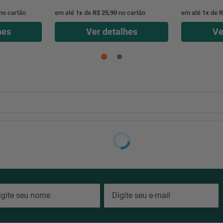
no cartão
em até
1
x
de
R$ 25,90
no cartão
em até
1
x
de
R
hes
Ver detalhes
Ve