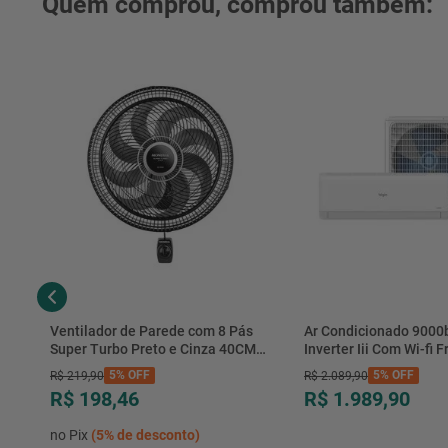
Quem comprou, comprou também:
Ventilador de Parede com 8 Pás
Ar Condicionado 9000
Super Turbo Preto e Cinza 40CM
Inverter Iii Com Wi-fi Fr
220V 140W - VTX-40P-8P - Mondial
Hjfe09c2cg|hjfi09c2wg 
5%
OFF
5%
OFF
R$
219
,
90
R$
2
.
089
,
90
R$ 198,46
R$ 1.989,90
no Pix
(
5%
de desconto)