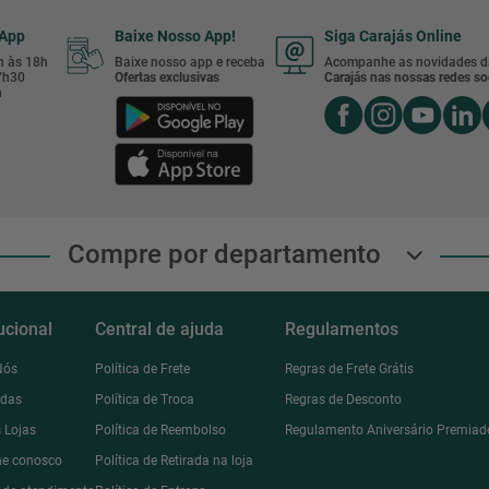
sApp
Baixe Nosso App!
Siga Carajás Online
8h às 18h
Baixe nosso app e receba
Acompanhe as novidades d
17h30
Ofertas exclusivas
Carajás nas nossas redes soc
h
Compre por departamento
tucional
Central de ajuda
Regulamentos
Nós
Política de Frete
Regras de Frete Grátis
ndas
Política de Troca
Regras de Desconto
 Lojas
Política de Reembolso
Regulamento Aniversário Premiad
he conosco
Política de Retirada na loja