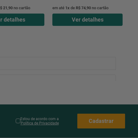
$ 21,90
no cartão
em até
1
x
de
R$ 74,90
no cartão
r detalhes
Ver detalhes
Estou de acordo com a
Cadastrar
Política de Privacidade