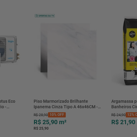
btus Eco
Piso Marmorizado Brilhante
Argamassa p
io -
Ipanema Cinza Tipo A 46x46CM -
Banheiros C
- Elgin
01.012771 - Cerbras
- 0118.00001
10%
OFF
12%
O
R$
28
,
90
R$
24
,
90
R$ 25,90
m²
R$ 21,90
R$ 25,90