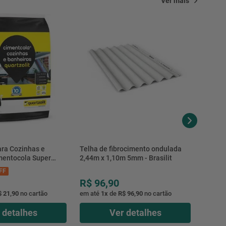
Ver mais
ra Cozinhas e
Telha de fibrocimento ondulada
mentocola Super
2,44m x 1,10m 5mm - Brasilit
00001.0020PL -
FF
R$
96
,
90
$ 21,90
no cartão
em até
1
x
de
R$ 96,90
no cartão
 detalhes
Ver detalhes