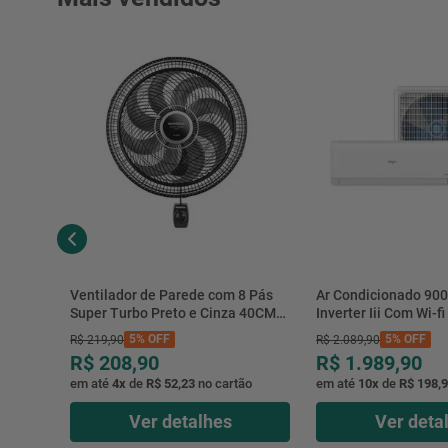
Ventilador de Parede com 8 Pás
Ar Condicionado 900
Super Turbo Preto e Cinza 40CM
Inverter Iii Com Wi-fi 
220V 140W - VTX-40P-8P -
Hjfe09c2cg|hjfi09c2w
5%
OFF
5%
OFF
R$
219
,
90
R$
2
.
089
,
90
Mondial
R$
208
,
90
R$
1
.
989
,
90
em até
4
x
de
R$ 52,23
no cartão
em até
10
x
de
R$ 198,
Ver detalhes
Ver deta