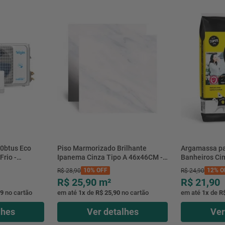
mesa
9
º
ar 
10
º
condicionado
0btus Eco
Piso Marmorizado Brilhante
Argamassa pa
Frio -
Ipanema Cinza Tipo A 46x46CM -
Banheiros Ci
g - Elgin
01.012771 - Cerbras
20KG - 0118.
10%
OFF
12%
O
R$
28
,
90
R$
24
,
90
Quartzolit
R$ 25,90
m²
R$
21
,
90
99
no cartão
em até
1
x
de
R$ 25,90
no cartão
em até
1
x
de
R
lhes
Ver detalhes
Ver