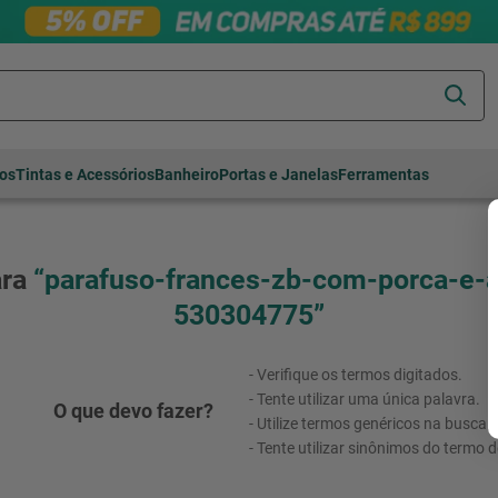
Termos mais
tos
Tintas e Acessórios
Banheiro
Portas e Janelas
Ferramentas
buscados
cerâmica
1
º
porcelanato
2
º
parafuso-frances-zb-com-porca-e-a
piso
3
º
530304775
revestimento
4
º
porta
5
º
Verifique os termos digitados.
vaso sanitário
Tente utilizar uma única palavra.
6
º
Utilize termos genéricos na busca.
tinta
7
º
Tente utilizar sinônimos do termo 
cadeira
8
º