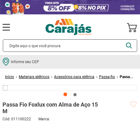
Termos mais buscados
Informe seu CEP
cerâmica
1
º
Materiais elétricos
Acessórios para elétrica
Passa-fio
Passa
porcelanato
2
º
Fio Foxlux com Alma de Aço 15 M
piso
3
º
revestimento
4
º
Passa Fio Foxlux com Alma de Aço 15
porta
5
º
M
1
Avaliação
vaso sanitário
6
º
Cód
:
011100222
tinta
7
º
cadeira
8
º