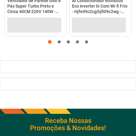
Ventilador de Parede com 8
Ar Condicionado 9000btus
Pás Super Turbo Preto e
Eco Inverter Iii Com Wi-fi Frio
Cinza 40CM 220V 140W -
- Hjfe09c2cg|hjfi09c2wg -
VTX-40P-8P - Mondial
Elgin
Receba Nossas
Promoções & Novidades!