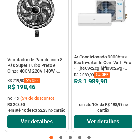
Ar Condicionado 9000btus
Ventilador de Parede com 8
Eco Inverter Iii Com Wi-fi Frio
Pás Super Turbo Preto e
- Hjfe09c2cg|hjfi09c2wg -
Cinza 40CM 220V 140W -
Elgin
5%
OFF
R$
2
.
089
,
90
VTX-40P-8P - Mondial
R$ 1.989,90
5%
OFF
R$
219
,
90
R$ 198,46
no Pix
(
5%
de desconto)
em até
10
x
de
R$ 198,99
no
R$ 208,90
em até
4
x
de
R$ 52,23
no cartão
cartão
Ver detalhes
Ver detalhes