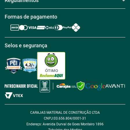
Regulamentos
Nossas Lojas
Política de Troca
Regras de Frete Grátis
Formas de pagamento
Trabalhe conosco
Política de Reembolso
Regras de Desconto
Central de atendimento
Política de Retirada na loja
Regulamento Aniversário Premiado
Igualdade Salarial
Selos e segurança
Política de Entrega
Tabloides
Política de Privacidade
Política de Cookie
ÓTIMO
Política de Desconto
Fale com encarregado de dados
CARAJAS MATERIAL DE CONSTRUÇÃO LTDA
CNPJ:03.656.804/0001-31
Endereço: Avenida Durval de Goes Monteiro 1896
Tabuleiro dos Martins