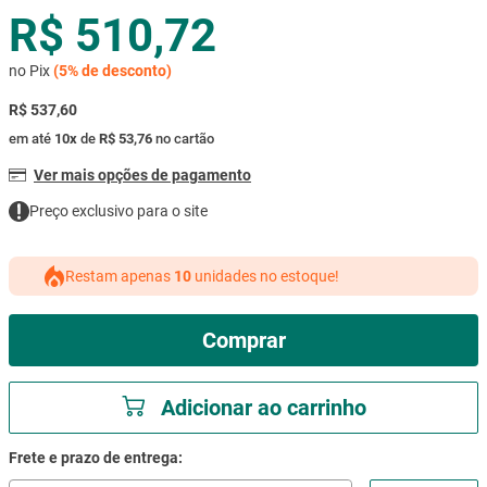
R$ 510,72
mesa
9
º
ar condicionado
10
º
no Pix
(
5%
de desconto)
R$ 537,60
em até
10
x
de
R$ 53,76
no cartão
Ver mais opções de pagamento
Preço exclusivo para o site
Restam apenas
10
unidades no estoque!
Comprar
Adicionar ao carrinho