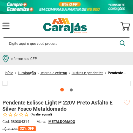
Termos mais buscados
Informe seu CEP
cerâmica
1
º
Iluminação
Interna e externa
Lustres e pendentes
Pendente
porcelanato
2
º
Eclisse Light P 220V Preto Asfalto E Silver Fosco Metaldomado
piso
3
º
revestimento
4
º
Pendente Eclisse Light P 220V Preto Asfalto E
porta
5
º
Silver Fosco Metaldomado
vaso sanitário
6
º
Avalie agora!
tinta
7
º
Cód
:
580384314
METALDOMADO
32%
OFF
R$
794
,
90
cadeira
8
º