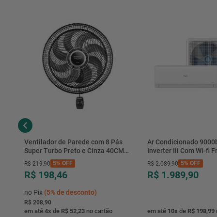
Ventilador de Parede com 8 Pás
Ar Condicionado 9000
Super Turbo Preto e Cinza 40CM
Inverter Iii Com Wi-fi Fr
220V 140W - VTX-40P-8P - Mondial
Hjfe09c2cg|hjfi09c2wg 
5%
OFF
5%
OFF
R$
219
,
90
R$
2
.
089
,
90
R$ 198,46
R$ 1.989,90
no Pix
(
5%
de desconto)
R$ 208,90
em até
4
x
de
R$ 52,23
no cartão
em até
10
x
de
R$ 198,99