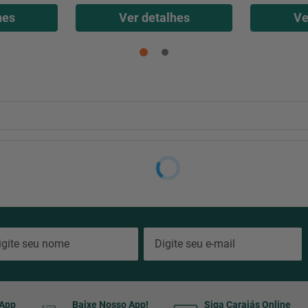
hes
Ver detalhes
Ve
Precisa de pilhas ou baterias?
Marca
Dimensões
EAN
Dimensões do pacote
Número do modelo
Disponível para compra desde
sApp
Baixe Nosso App!
Siga Carajás Online