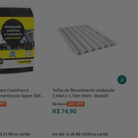
-Itemcomposto apenas pela persiana. Demais acessórios não
Acompanha m o produto
2,00Centimetros
7898490203246
2.2
1
16142037
2.82Quilogramas
B07BN7K4D7
ara Cozinhas e
Telha de fibrocimento ondulada
imentocola Super 20KG
2,44m x 1,10m 5mm - Brasilit
18de abril de 2018
.0020PL - Quartzolit
FF
23%
OFF
R$
96
,
90
Sejao primeiro a avaliar este item
R$ 74,90
Nãoaplicável
PVC
$ 21,90
no cartão
em até
1
x
de
R$ 74,90
no cartão
1