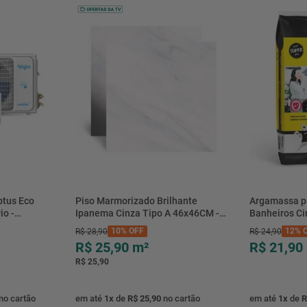
Observações
Altura
Código de Barras
COMPRIMENTO
LARGURA
Código
Peso
ASIN
btus Eco
Piso Marmorizado Brilhante
Argamassa p
io -
Ipanema Cinza Tipo A 46x46CM -
Banheiros C
Primeira data disponível
- Elgin
01.012771 - Cerbras
- 0118.00001
10%
OFF
12%
O
R$
28
,
90
R$
24
,
90
Avaliações de clientes
R$ 25,90
m²
R$ 21,90
Certificação
R$ 25,90
Tipo de Material
no cartão
em até
1
x
de
R$ 25,90
no cartão
em até
1
x
de
R
Número de produtos