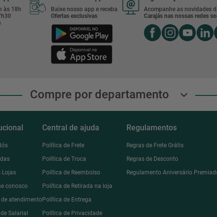
8h às 18h
Baixe nosso app e receba
Acompanhe as novidades d
17h30
Ofertas exclusivas
Carajás nas nossas redes soc
h
Compre por departamento
tucional
Central de ajuda
Regulamentos
Nós
Política de Frete
Regras de Frete Grátis
ndas
Política de Troca
Regras de Desconto
 Lojas
Política de Reembolso
Regulamento Aniversário Premiad
he conosco
Política de Retirada na loja
l de atendimento
Política de Entrega
de Salarial
Política de Privacidade