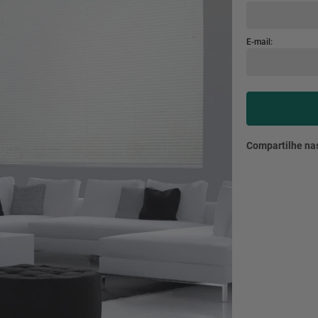
mesa
9
º
ar 
10
º
condicionado