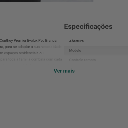
Especificações
 Conthey Premier Evolux Pvc Branca
Abertura
ra, para se adaptar a sua necessidade
Modelo
 em espaços residenciais ou
e para toda a família combina com cada
Controle remoto
 da janela e minimizar a incidência
Controle da luminosidade
Ver mais
atica para limpar e fazer manutenção
Composição
Largura da lâmina
Dimensões montado (AxL)
Cor
Conteúdo da Embalagem
Garantia