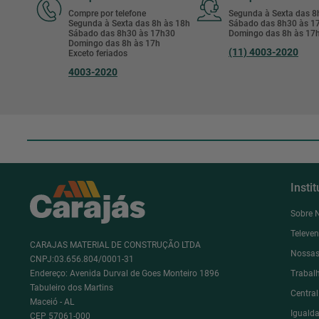
Compre por telefone
Segunda à Sexta das 
Segunda à Sexta das 8h às 18h
Sábado das 8h30 às 
Sábado das 8h30 às 17h30
Domingo das 8h às 17
Domingo das 8h às 17h
(11) 4003-2020
Exceto feriados
4003-2020
Insti
Sobre 
Televe
CARAJAS MATERIAL DE CONSTRUÇÃO LTDA
Nossas
CNPJ:03.656.804/0001-31
Endereço: Avenida Durval de Goes Monteiro 1896
Trabal
Tabuleiro dos Martins
Centra
Maceió - AL
Igualda
CEP 57061-000