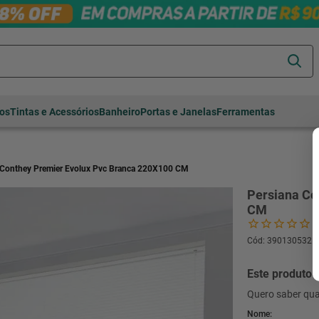
Termos mais
tos
Tintas e Acessórios
Banheiro
Portas e Janelas
Ferramentas
buscados
cerâmica
1
º
porcelanato
2
º
 Conthey Premier Evolux Pvc Branca 220X100 CM
piso
3
º
Persiana Co
CM
revestimento
4
º
porta
5
º
Cód
:
390130532
vaso sanitário
6
º
Este produto 
tinta
7
º
Quero saber qua
cadeira
8
º