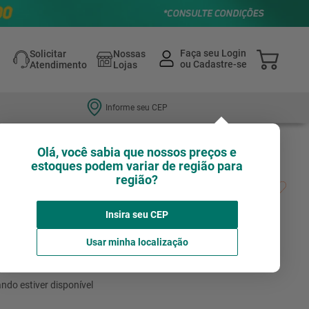
Solicitar
Nossas
Atendimento
Lojas
Informe seu CEP
Olá, você sabia que nossos preços e
estoques podem variar de região para
região?
nthey Premier Evolux Pvc Branca 220X100
Insira seu CEP
Avalie agora!
EVOLUX
Usar minha localização
não está disponível no momento
ndo estiver disponível