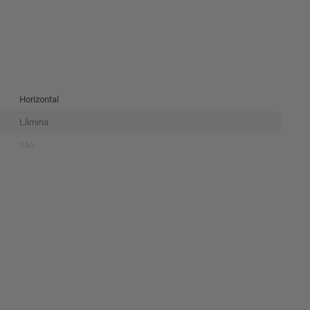
Horizontal
Lâmina
não
sim
PVC
25mm
220x100cm
PRETA
-1 Persiana Evolux PVC e um manual
3meses