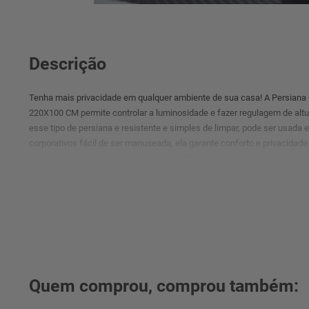
Descrição
Tenha mais privacidade em qualquer ambiente de sua casa! A Persiana
220X100 CM permite controlar a luminosidade e fazer regulagem de altu
esse tipo de persiana e resistente e simples de limpar, pode ser usada
corporativos fácil de ser manuseada, ela garante conforto e privacidad
cantinho de sua casa, para reduzir os reflexos provocados pela claridade
direta dos raios solares além disso, ela e de fácil instalação e super pr
praticidade, privacidade e conforto.
Quem comprou, comprou também: