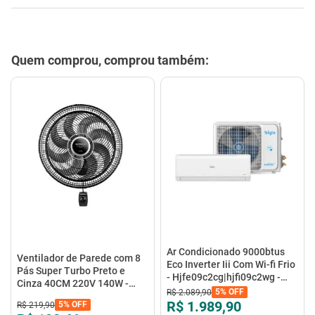
Quem comprou, comprou também:
Ar Condicionado 9000btus
Ventilador de Parede com 8
Eco Inverter Iii Com Wi-fi Frio
Pás Super Turbo Preto e
- Hjfe09c2cg|hjfi09c2wg -
Cinza 40CM 220V 140W -
Elgin
5%
OFF
R$
2
.
089
,
90
VTX-40P-8P - Mondial
R$ 1.989,90
5%
OFF
R$
219
,
90