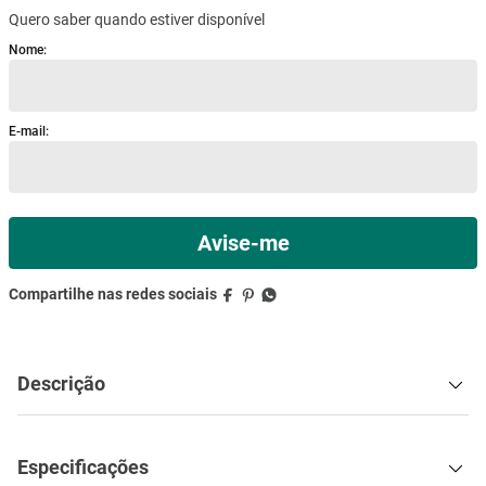
Quero saber quando estiver disponível
mesa
9
º
ar condicionado
10
º
Descrição
Especificações