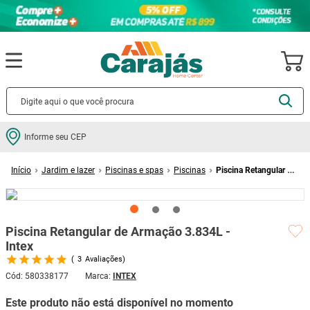
Termos mais buscados
Informe seu CEP
cerâmica
1
º
Jardim e lazer
Piscinas e spas
Piscinas
Piscina Retangular de
porcelanato
2
º
Armação 3.834L - Intex
piso
3
º
revestimento
4
º
Piscina Retangular de Armação 3.834L -
porta
5
º
Intex
3
Avaliações
vaso sanitário
6
º
Cód
:
580338177
INTEX
tinta
7
º
Este produto não está disponível no momento
cadeira
8
º