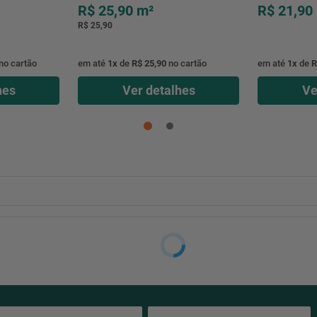
R$ 25,90
m²
R$ 21,90
Peso Aproximado Por Caixa
R$ 25,90
Quantidade De Pecas Por Caixa
Dimensao De Fabricacao
no cartão
em até
1
x
de
R$ 25,90
no cartão
em até
1
x
de
R
Espessura De Fabricacao
hes
Ver detalhes
Ve
Variacao Dimensional