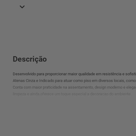
Descrição
Desenvolvido para proporcionar maior qualidade em resistência e sofis
Atenas Cinza e Indicado para atuar como piso em diversos locais, como 
Conta com maior praticidade na assentamento, design moderno e elegant
limpeza e ainda oferece um toque especial a decoracao do ambiente.
Piso Tipo A
O piso tipo A é um tipo de piso que apresenta excelente qualidade e a
como piso de primeira linha e possui garantia de fábrica, além de superf
Se você deseja comprar um revestimento de alto padrão, o piso tipo A é