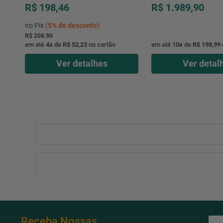
R$ 198,46
R$ 1.989,90
no Pix
(
5%
de desconto)
R$ 208,90
em até
4
x
de
R$ 52,23
no cartão
em até
10
x
de
R$ 198,99
Ver detalhes
Ver detal
Receba Nossas