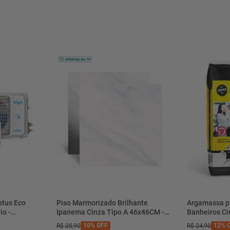
Textura
Absorcao De Agua
Carga De Ruptura
Expansaopor Umidade
Modulo
Natureza Da Superficie
Resistencia Ao Gretamento
Resistencia Ao Manchamento
Resistencia Aos Agentes Quimicos
Usos Domesticos E Para
Tratamentos De Piscinas
Coeficiente De Atrito
btus Eco
Piso Marmorizado Brilhante
Argamassa p
io -
Ipanema Cinza Tipo A 46x46CM -
Area De Cobertura Por Caixa Sem
Banheiros C
- Elgin
01.012771 - Cerbras
- 0118.00001
Juntas
10%
OFF
12%
O
R$
28
,
90
R$
24
,
90