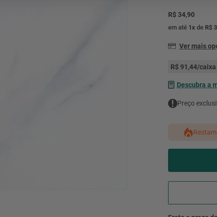
mesa
9
º
R$ 34,90
ar 
10
º
em até
1
x
de
R$ 3
condicionado
Ver mais o
R$ 91,44
/caixa 
Descubra a 
Preço exclusi
Restam