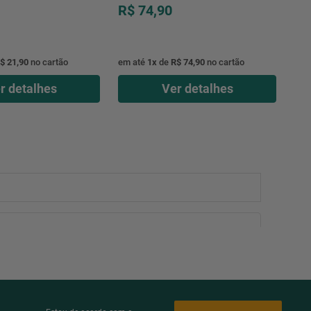
R$ 74,90
35Kg
7
571,75X 571,75 Mm
$ 21,90
no cartão
em até
1
x
de
R$ 74,90
no cartão
7,8Mm
r detalhes
Ver detalhes
?0,5%