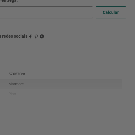
57X57Cm
Marmore
Piso
Bold
4
2,62M2
Nao