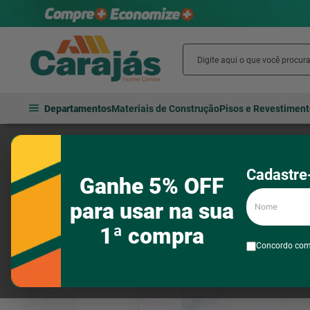
Departamentos
Materiais de Construção
Pisos e Revestimen
Pisos e revestimentos
Pisos cerâmicos
Piso Marmorizado Bril
Cadastre-
Ganhe 5% OFF
Nome
para usar na sua
1ª compra
Concordo co