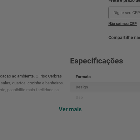
Não sei meu CEP
Especificações
ticacao ao ambiente. O Piso Cerbras
Formato
salas, quartos, cozinha e banheiros.
Design
e, possibilita mais facilidade na
Uso
Acabamento
Ver mais
Pei
cabamento. Ele também é conhecido
ície uniforme e sem defeitos visíveis.
CX
 perfeito para suas necessidades!
Anti Derrapante