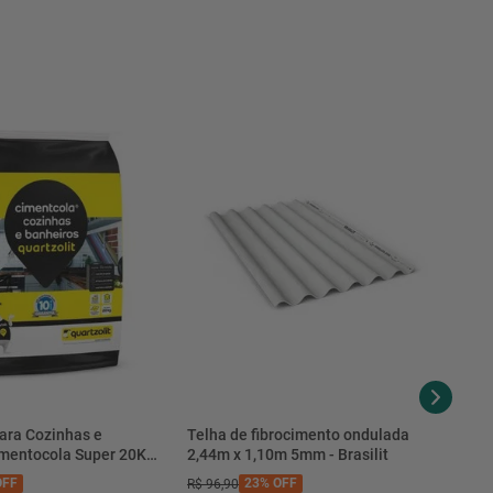
AltoBrilho
Biib(6% A 10%)
=800 N
=0,60Mm|M
NaoModular
Gl(Esmaltada)
Resistente
=Classe 3
=Glb
=Gb
<0,4
ara Cozinhas e
Telha de fibrocimento ondulada
imentocola Super 20KG
2,44m x 1,10m 5mm - Brasilit
2,29M2
.0020PL - Quartzolit
FF
23%
OFF
R$
96
,
90