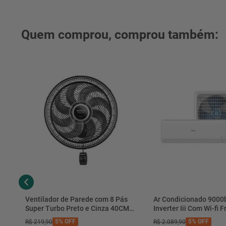
° Imagens meramente ilustrativas.
Quem comprou, comprou também:
Ventilador de Parede com 8 Pás
Ar Condicionado 9000
Super Turbo Preto e Cinza 40CM
Inverter Iii Com Wi-fi Fr
220V 140W - VTX-40P-8P - Mondial
Hjfe09c2cg|hjfi09c2wg 
5%
OFF
5%
OFF
R$
219
,
90
R$
2
.
089
,
90