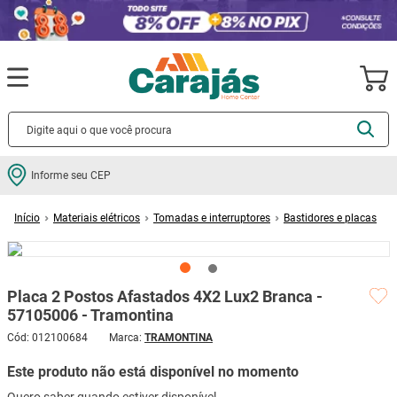
Termos mais buscados
Informe seu CEP
cerâmica
1
º
Materiais elétricos
Tomadas e interruptores
Bastidores e placas
porcelanato
2
º
Placa 2 Postos Afastados 4X2 Lux2 Branca - 57105006 - Tramontina
piso
3
º
revestimento
4
º
Placa 2 Postos Afastados 4X2 Lux2 Branca -
porta
5
º
57105006 - Tramontina
vaso sanitário
6
º
Cód
:
012100684
TRAMONTINA
tinta
7
º
Este produto não está disponível no momento
cadeira
8
º
Quero saber quando estiver disponível