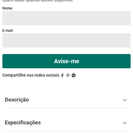
mesa
9
º
ar condicionado
10
º
Descrição
Especificações