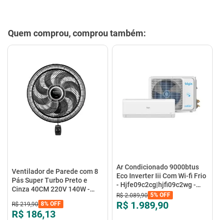
Quem comprou, comprou também:
Ar Condicionado 9000btus
Ventilador de Parede com 8
Eco Inverter Iii Com Wi-fi Frio
Pás Super Turbo Preto e
- Hjfe09c2cg|hjfi09c2wg -
Cinza 40CM 220V 140W -
Elgin
5%
OFF
R$
2
.
089
,
90
VTX-40P-8P - Mondial
R$ 1.989,90
8%
OFF
R$
219
,
90
R$ 186,13