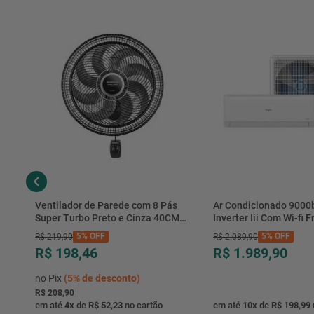
Ventilador de Parede com 8 Pás
Ar Condicionado 9000
Super Turbo Preto e Cinza 40CM
Inverter Iii Com Wi-fi Fr
220V 140W - VTX-40P-8P - Mondial
Hjfe09c2cg|hjfi09c2wg 
5%
OFF
5%
OFF
R$
219
,
90
R$
2
.
089
,
90
R$ 198,46
R$ 1.989,90
no Pix
(
5%
de desconto)
R$ 208,90
em até
4
x
de
R$ 52,23
no cartão
em até
10
x
de
R$ 198,99