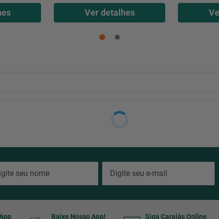
hes
Ver detalhes
Ve
sApp
Baixe Nosso App!
Siga Carajás Online