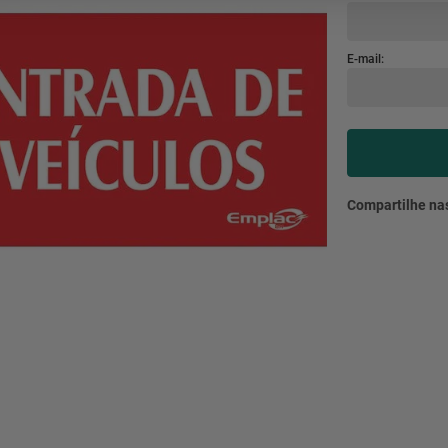
mesa
9
º
ar 
10
º
condicionado