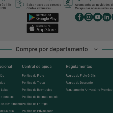
8h às 18h
Baixe nosso app e receba
Acompanhe as novidades d
17h30
Ofertas exclusivas
Carajás nas nossas redes soc
h
Compre por departamento
tucional
Central de ajuda
Regulamentos
Nós
Política de Frete
Regras de Frete Grátis
ndas
Política de Troca
Regras de Desconto
 Lojas
Política de Reembolso
Regulamento Aniversário Premiad
he conosco
Política de Retirada na loja
l de atendimento
Política de Entrega
de Salarial
Política de Privacidade