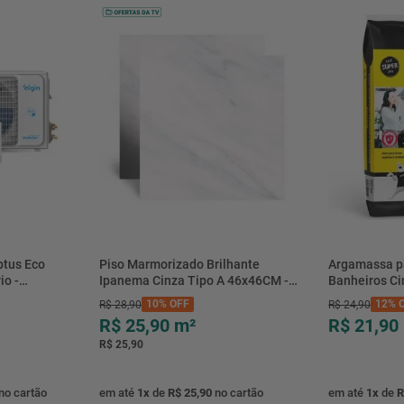
btus Eco
Piso Marmorizado Brilhante
Argamassa p
io -
Ipanema Cinza Tipo A 46x46CM -
Banheiros C
- Elgin
01.012771 - Cerbras
- 0118.00001
10%
OFF
12%
O
R$
28
,
90
R$
24
,
90
R$ 25,90
m²
R$ 21,90
R$ 25,90
no cartão
em até
1
x
de
R$ 25,90
no cartão
em até
1
x
de
R