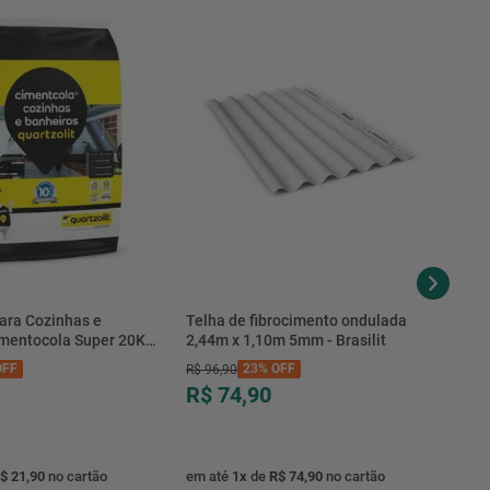
ara Cozinhas e
Telha de fibrocimento ondulada
imentocola Super 20KG
2,44m x 1,10m 5mm - Brasilit
.0020PL - Quartzolit
FF
23%
OFF
R$
96
,
90
R$ 74,90
$ 21,90
no cartão
em até
1
x
de
R$ 74,90
no cartão