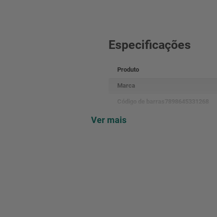
Especificações
Produto
Marca
Código de barras7898645331268
Material
Ver mais