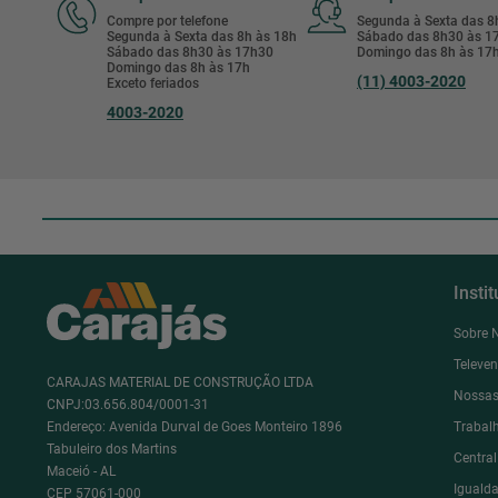
Compre por telefone
Segunda à Sexta das 
Segunda à Sexta das 8h às 18h
Sábado das 8h30 às 
Sábado das 8h30 às 17h30
Domingo das 8h às 17
Domingo das 8h às 17h
(11) 4003-2020
Exceto feriados
4003-2020
Insti
Sobre 
Televe
CARAJAS MATERIAL DE CONSTRUÇÃO LTDA
Nossas
CNPJ:03.656.804/0001-31
Endereço: Avenida Durval de Goes Monteiro 1896
Trabal
Tabuleiro dos Martins
Centra
Maceió - AL
Igualda
CEP 57061-000