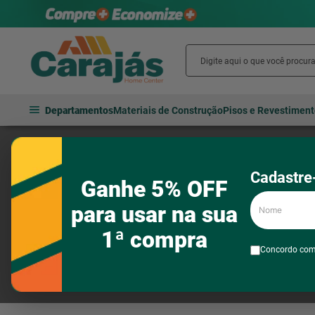
Departamentos
Materiais de Construção
Pisos e Revestimen
Segurança e comunicação
Sinalização
Placas de sinalização
Cadastre-
Ganhe 5% OFF
Nome
para usar na sua
1ª compra
Concordo co