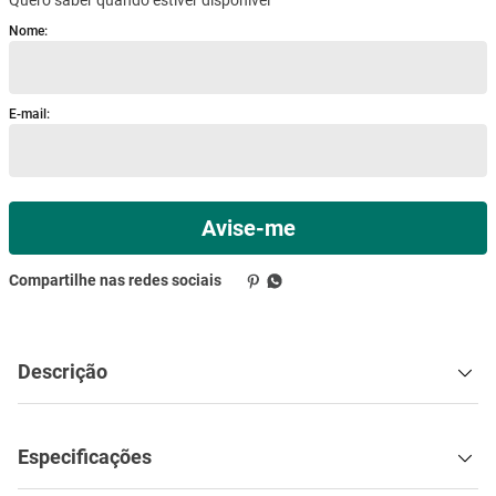
mesa
9
º
ar condicionado
10
º
Descrição
Especificações