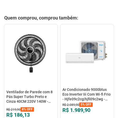
Quem comprou, comprou também:
Ar Condicionado 9000btus
Ventilador de Parede com 8
Eco Inverter Iii Com Wi-fi Frio
Pás Super Turbo Preto e
- Hjfe09c2cg|hjfi09c2wg -
Cinza 40CM 220V 140W -
Elgin
5%
OFF
R$
2
.
089
,
90
VTX-40P-8P - Mondial
R$ 1.989,90
8%
OFF
R$
219
,
90
R$ 186,13