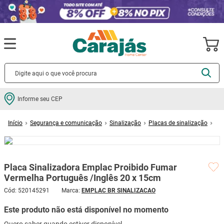
Termos mais buscados
Informe seu CEP
cerâmica
1
º
Segurança e comunicação
Sinalização
Placas de sinalização
porcelanato
2
º
Placa Sinalizadora Emplac Proibido Fumar Vermelha Português /Inglês 20 x
15cm
piso
3
º
revestimento
4
º
Placa Sinalizadora Emplac Proibido Fumar
porta
5
º
Vermelha Português /Inglês 20 x 15cm
vaso sanitário
6
º
Cód
:
520145291
EMPLAC BR SINALIZACAO
tinta
7
º
Este produto não está disponível no momento
cadeira
8
º
Quero saber quando estiver disponível