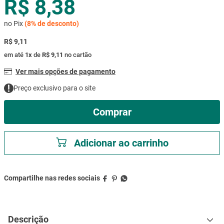
R$ 8,38
mesa
9
º
no Pix
(
8%
de desconto)
ar condicionado
10
º
R$ 9,11
em até
1
x
de
R$ 9,11
no cartão
Ver mais opções de pagamento
Preço exclusivo para o site
Comprar
Adicionar ao carrinho
Descrição