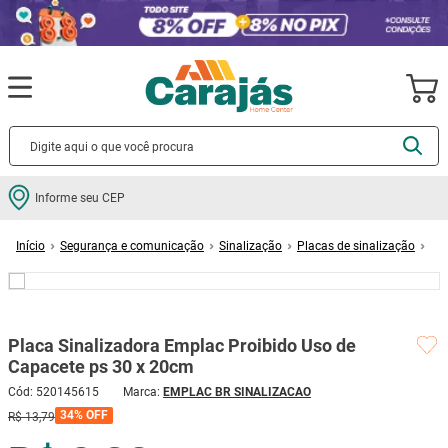
Termos mais buscados
Informe seu CEP
cerâmica
1
º
Segurança e comunicação
Sinalização
Placas de sinalização
porcelanato
2
º
Placa Sinalizadora Emplac Proibido Uso de Capacete ps 30 x 20cm
piso
3
º
revestimento
4
º
Placa Sinalizadora Emplac Proibido Uso de
porta
5
º
Capacete ps 30 x 20cm
vaso sanitário
6
º
Cód
:
520145615
EMPLAC BR SINALIZACAO
tinta
7
º
34%
OFF
R$
13
,
79
cadeira
8
º