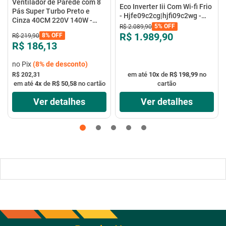
Ventilador de Parede com 8
Eco Inverter Iii Com Wi-fi Frio
Pás Super Turbo Preto e
- Hjfe09c2cg|hjfi09c2wg -
Cinza 40CM 220V 140W -
Elgin
5%
OFF
R$
2
.
089
,
90
VTX-40P-8P - Mondial
R$ 1.989,90
8%
OFF
R$
219
,
90
R$ 186,13
no Pix
(
8%
de desconto)
em até
10
x
de
R$ 198,99
no
R$ 202,31
em até
4
x
de
R$ 50,58
no cartão
cartão
Ver detalhes
Ver detalhes