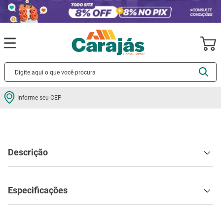
Informe seu CEP
Ferramentas
Ferramentas elétricas
Plainas
Plaina Manual
Vonder Tipo Hobby Nº 2
Plaina Manual Vonder Tipo Hobby
Nº 2
Cód
:
580339564