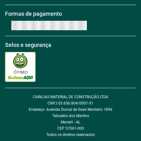
Nossas Lojas
Política de Troca
Regras de Frete Grátis
Formas de pagamento
Trabalhe conosco
Política de Reembolso
Regras de Desconto
Central de atendimento
Política de Retirada na loja
Regulamento Aniversário Premiado
Igualdade Salarial
Selos e segurança
Política de Entrega
Tabloides
Política de Privacidade
Política de Cookie
ÓTIMO
Política de Desconto
CARAJAS MATERIAL DE CONSTRUÇÃO LTDA
Fale com encarregado de dados
CNPJ:03.656.804/0001-31
Endereço: Avenida Durval de Goes Monteiro 1896
Tabuleiro dos Martins
Maceió - AL
CEP 57061-000
Todos os direitos reservados