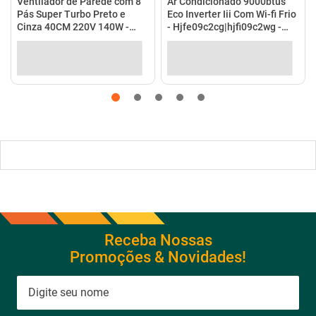
no Pix
(
5%
de desconto)
em até
10
x
de
R$ 198,99
no
R$ 208,90
em até
4
x
de
R$ 52,23
no cartão
cartão
Ver detalhes
Ver detalhes
Receba Nossas
Promoções & Novidades!