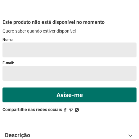
mesa
9
º
ar condicionado
10
º
Descrição
Especificações