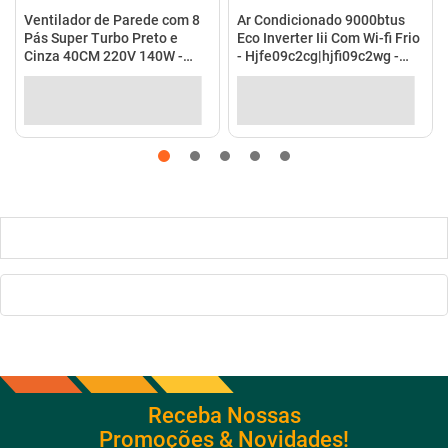
Ventilador de Parede com 8
Ar Condicionado 9000btus
Pás Super Turbo Preto e
Eco Inverter Iii Com Wi-fi Frio
Cinza 40CM 220V 140W -
- Hjfe09c2cg|hjfi09c2wg -
VTX-40P-8P - Mondial
Elgin
Receba Nossas
Promoções & Novidades!