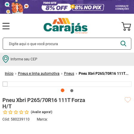
Termos mais buscados
Informe seu CEP
cerâmica
1
º
Pneus e linha automotiva
Pneus
Pneu Xbri P265/70R16 111T
porcelanato
2
º
Forza H/T
piso
3
º
revestimento
4
º
Pneu Xbri P265/70R16 111T Forza
porta
5
º
H/T
Avalie agora!
vaso sanitário
6
º
Cód
:
580239110
tinta
7
º
cadeira
8
º