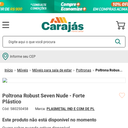
Termos mais buscados
Informe seu CEP
cerâmica
1
º
Móveis
Móveis para sala de estar
Poltronas
Poltrona Robust
porcelanato
2
º
Seven Nude - Forte Plástico
piso
3
º
revestimento
4
º
Poltrona Robust Seven Nude - Forte
porta
5
º
Plástico
vaso sanitário
6
º
Cód
:
580250458
PLASMETAL IND E COM DE PL
tinta
7
º
Este produto não está disponível no momento
cadeira
8
º
Quero saber quando estiver disponível