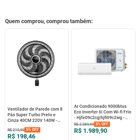
Quem comprou, comprou também:
Ar Condicionado 9000btus
Ventilador de Parede com 8
Eco Inverter Iii Com Wi-fi Frio
Pás Super Turbo Preto e
- Hjfe09c2cg|hjfi09c2wg -
Cinza 40CM 220V 140W -
Elgin
5%
OFF
R$
2
.
089
,
90
VTX-40P-8P - Mondial
R$ 1.989,90
5%
OFF
R$
219
,
90
R$ 198,46