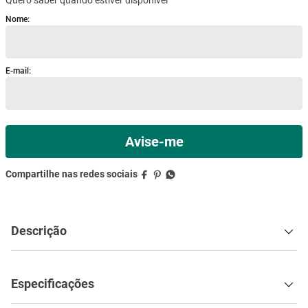
mesa
9
º
ar condicionado
10
º
Descrição
Especificações