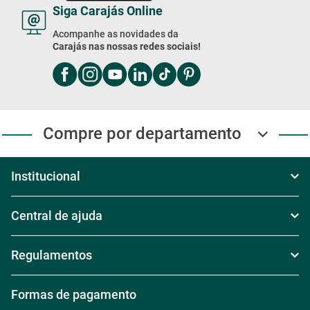
Siga Carajás Online
Acompanhe as novidades da
Carajás nas nossas redes sociais!
Compre por departamento
Institucional
Sobre Nós
Central de ajuda
Televendas
Política de Frete
Regulamentos
Nossas Lojas
Política de Troca
Regras de Frete Grátis
Formas de pagamento
Trabalhe conosco
Política de Reembolso