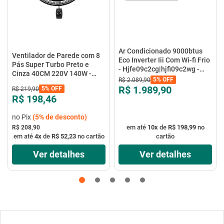
Ar Condicionado 9000btus
Ventilador de Parede com 8
Eco Inverter Iii Com Wi-fi Frio
Pás Super Turbo Preto e
- Hjfe09c2cg|hjfi09c2wg -
Cinza 40CM 220V 140W -
Elgin
5%
OFF
R$
2
.
089
,
90
VTX-40P-8P - Mondial
R$ 1.989,90
5%
OFF
R$
219
,
90
R$ 198,46
no Pix
(
5%
de desconto)
em até
10
x
de
R$ 198,99
no
R$ 208,90
em até
4
x
de
R$ 52,23
no cartão
cartão
Ver detalhes
Ver detalhes