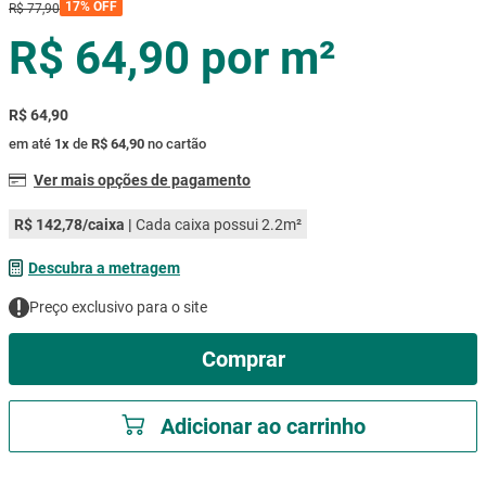
17%
OFF
R$
77
,
90
mesa
9
º
R$ 64,90
por
m²
ar condicionado
10
º
R$ 64,90
em até
1
x
de
R$ 64,90
no cartão
Ver mais opções de pagamento
R$ 142,78
/caixa |
Cada caixa possui
2.2
m²
Descubra a metragem
Preço exclusivo para o site
Comprar
Adicionar ao carrinho