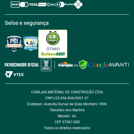
Regras de Desconto
Central de atendimento
Política de Retirada na loja
Regulamento Aniversário Premiado
Igualdade Salarial
Selos e segurança
Política de Entrega
Tabloides
Política de Privacidade
Política de Cookie
ÓTIMO
Política de Desconto
Fale com encarregado de dados
CARAJAS MATERIAL DE CONSTRUÇÃO LTDA
CNPJ:03.656.804/0001-31
Endereço: Avenida Durval de Goes Monteiro 1896
Tabuleiro dos Martins
Maceió - AL
CEP 57061-000
Todos os direitos reservados