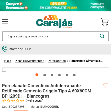
Termos mais buscados
Informe seu CEP
cerâmica
1
º
Pisos e revestimentos
Porcelanatos
Porcelanato Cimenticio
porcelanato
2
º
Antiderrapante Retificado Cemento Griggio Tipo A 60X60CM - BP1209D1 -
Biancogres
piso
3
º
revestimento
4
º
Porcelanato Cimenticio Antiderrapante
porta
5
º
Retificado Cemento Griggio Tipo A 60X60CM -
vaso sanitário
6
º
BP1209D1 - Biancogres
Avalie agora!
tinta
7
º
Cód
:
520387295
BIANCOGRES
cadeira
8
º