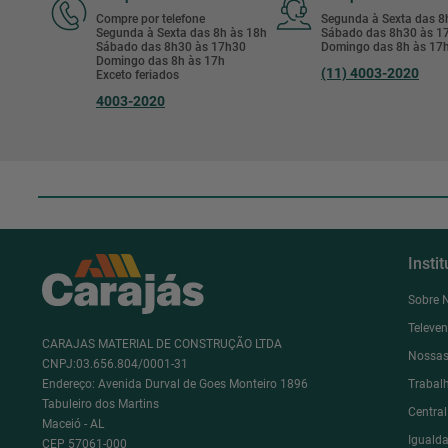
Compre por telefone
Segunda à Sexta das 
Segunda à Sexta das 8h às 18h
Sábado das 8h30 às 
Sábado das 8h30 às 17h30
Domingo das 8h às 17
Domingo das 8h às 17h
(11) 4003-2020
Exceto feriados
4003-2020
Insti
Sobre 
Televe
CARAJAS MATERIAL DE CONSTRUÇÃO LTDA
Nossas
CNPJ:03.656.804/0001-31
Endereço: Avenida Durval de Goes Monteiro 1896
Trabal
Tabuleiro dos Martins
Centra
Maceió - AL
Igualda
CEP 57061-000