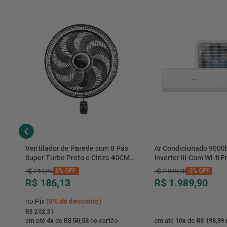
Ventilador de Parede com 8 Pás
Ar Condicionado 9000
Super Turbo Preto e Cinza 40CM
Inverter Iii Com Wi-fi Fr
220V 140W - VTX-40P-8P - Mondial
Hjfe09c2cg|hjfi09c2wg 
8%
OFF
5%
OFF
R$
219
,
90
R$
2
.
089
,
90
R$ 186,13
R$ 1.989,90
no Pix
(
8%
de desconto)
R$ 202,31
em até
4
x
de
R$ 50,58
no cartão
em até
10
x
de
R$ 198,99