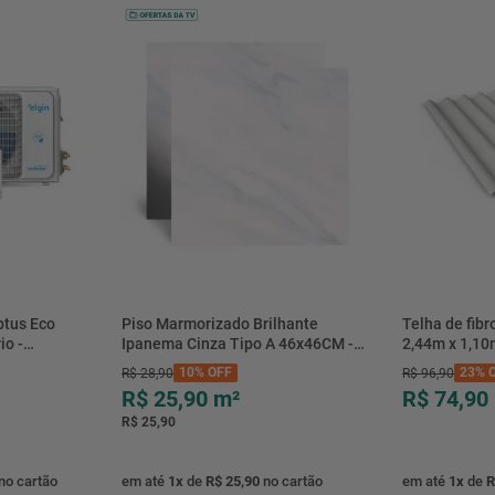
btus Eco
Piso Marmorizado Brilhante
Telha de fib
io -
Ipanema Cinza Tipo A 46x46CM -
2,44m x 1,10
- Elgin
01.012771 - Cerbras
10%
OFF
23%
O
R$
28
,
90
R$
96
,
90
R$ 25,90
m²
R$ 74,90
R$ 25,90
no cartão
em até
1
x
de
R$ 25,90
no cartão
em até
1
x
de
R