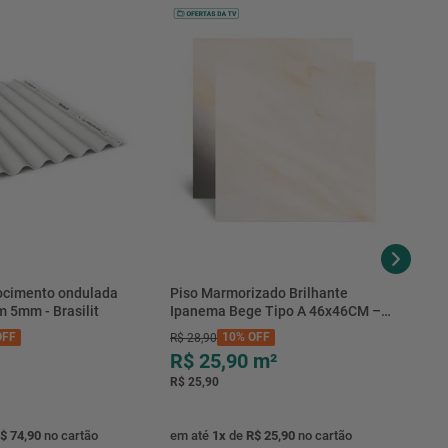
rocimento ondulada
Piso Marmorizado Brilhante
m 5mm - Brasilit
Ipanema Bege Tipo A 46x46CM –
01.012781 – Cerbras
FF
10%
OFF
R$
28
,
90
R$ 25,90
m²
R$ 25,90
$ 74,90
no cartão
em até
1
x
de
R$ 25,90
no cartão