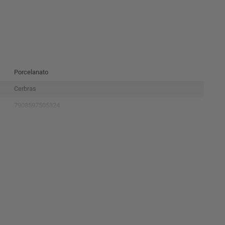
Porcelanato
Cerbras
7908597505324
2,88
Branco
120X120
Polido