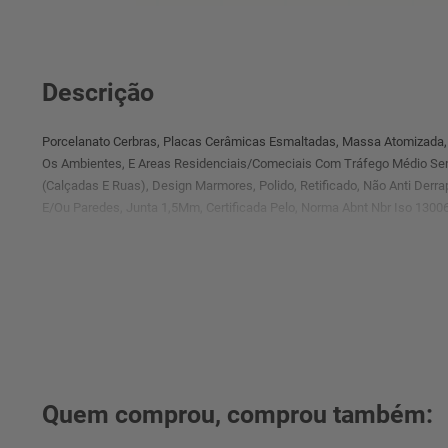
Descrição
Porcelanato Cerbras, Placas Cerâmicas Esmaltadas, Massa Atomizada, 
Os Ambientes, E Areas Residenciais/Comeciais Com Tráfego Médio Sem
(Calçadas E Ruas), Design Marmores, Polido, Retificado, Não Anti Derr
E/Ou Paredes, Junta 1,5Mm, Certificada Pelo, Norma Abnt Nbr Iso 13006
Quem comprou, comprou também: