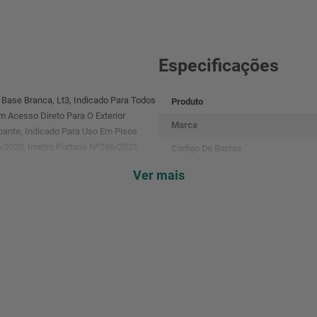
Especificações
Base Branca, Lt3, Indicado Para Todos
Produto
 Acesso Direto Para O Exterior
Marca
apante, Indicado Para Uso Em Pisos
:2020, Imetro Portaria Nº286/2021.
Codigo De Barras
M2 Por Caixa
Ver mais
Cor
Dimensões
Acabamento