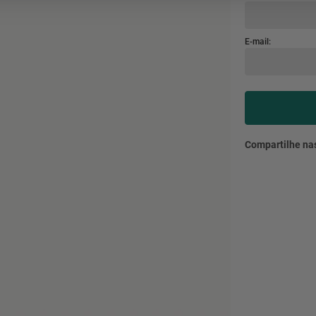
mesa
9
º
ar 
10
º
condicionado