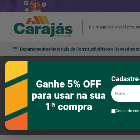
Departamentos
Materiais de Construção
Pisos e Revestimen
Pisos e revestimentos
Porcelanatos
Porcelanato Polido Retif
Cadastre-
Ganhe 5% OFF
Nome
para usar na sua
1ª compra
Concordo co