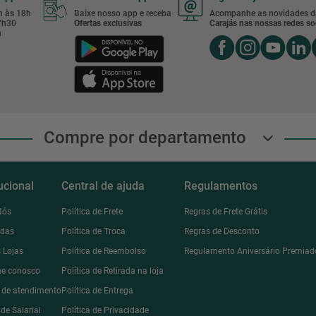
8h às 18h
Baixe nosso app e receba
Acompanhe as novidades d
17h30
Ofertas exclusivas
Carajás nas nossas redes soc
h
Compre por departamento
tucional
Central de ajuda
Regulamentos
Nós
Política de Frete
Regras de Frete Grátis
ndas
Política de Troca
Regras de Desconto
 Lojas
Política de Reembolso
Regulamento Aniversário Premiad
he conosco
Política de Retirada na loja
l de atendimento
Política de Entrega
de Salarial
Política de Privacidade