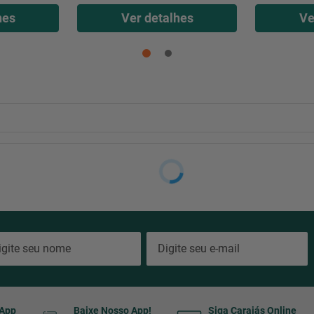
hes
Ver detalhes
Ve
sApp
Baixe Nosso App!
Siga Carajás Online