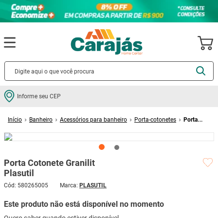
Termos mais buscados
Informe seu CEP
cerâmica
1
º
Banheiro
Acessórios para banheiro
Porta-cotonetes
Porta
porcelanato
2
º
Cotonete Granilit Plasutil
piso
3
º
revestimento
4
º
Porta Cotonete Granilit
porta
5
º
Plasutil
vaso sanitário
6
º
Cód
:
580265005
PLASUTIL
tinta
7
º
Este produto não está disponível no momento
cadeira
8
º
Quero saber quando estiver disponível