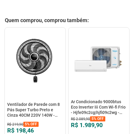
Quem comprou, comprou também:
Ar Condicionado 9000btus
Ventilador de Parede com 8
Eco Inverter Iii Com Wi-fi Frio
Pás Super Turbo Preto e
- Hjfe09c2cg|hjfi09c2wg -
Cinza 40CM 220V 140W -
Elgin
5%
OFF
R$
2
.
089
,
90
VTX-40P-8P - Mondial
R$ 1.989,90
5%
OFF
R$
219
,
90
R$ 198,46