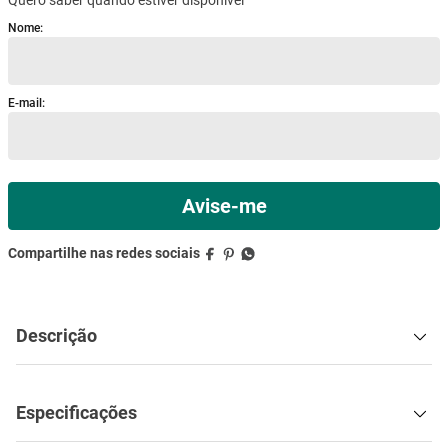
mesa
9
º
ar condicionado
10
º
Descrição
Especificações