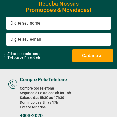
Ventilador de Parede com 8
Pás Super Turbo Preto e
Cinza 40CM 220V 140W -
VTX-40P-8P - Mondial
Receba Nossas
Promoções & Novidades!