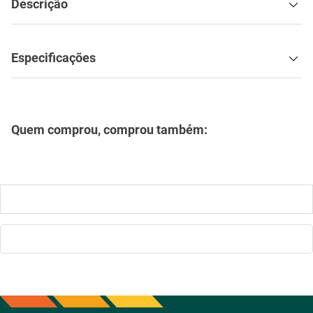
Descrição
Especificações
Quem comprou, comprou também:
Ar Condicionado 9000btus
Eco Inverter Iii Com Wi-fi Frio
- Hjfe09c2cg|hjfi09c2wg -
Elgin