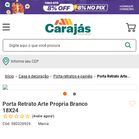
Termos mais buscados
Informe seu CEP
cerâmica
1
º
Casa e decoração
Porta-retratos e painéis
Porta Retrato Arte
porcelanato
2
º
Propria Branco 18X24
piso
3
º
revestimento
4
º
Porta Retrato Arte Propria Branco
porta
5
º
18X24
Avalie agora!
vaso sanitário
6
º
Cód
:
580326926
tinta
7
º
cadeira
8
º