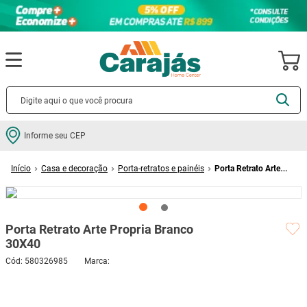
Termos mais buscados
Informe seu CEP
cerâmica
1
º
Casa e decoração
Porta-retratos e painéis
Porta Retrato Arte
porcelanato
2
º
Propria Branco 30X40
piso
3
º
revestimento
4
º
Porta Retrato Arte Propria Branco
porta
5
º
30X40
vaso sanitário
6
º
Cód
:
580326985
ARTE PROPRIA
tinta
7
º
Este produto não está disponível no momento
cadeira
8
º
Quero saber quando estiver disponível