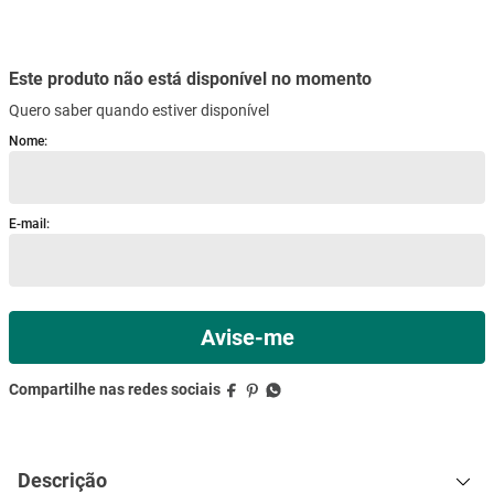
mesa
9
º
ar condicionado
10
º
Descrição
Especificações