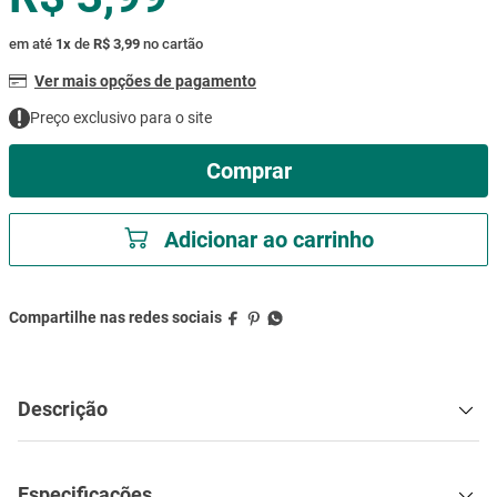
mesa
9
º
em até
1
x
de
R$ 3,99
no cartão
ar condicionado
10
º
Ver mais opções de pagamento
Preço exclusivo para o site
Comprar
Adicionar ao carrinho
Descrição
Especificações