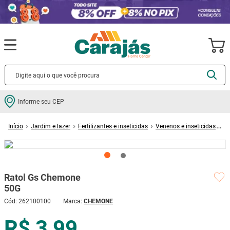
Termos mais buscados
Informe seu CEP
cerâmica
1
º
Jardim e lazer
Fertilizantes e inseticidas
Venenos e inseticidas
porcelanato
2
º
Ratol Gs Chemone 50G
piso
3
º
revestimento
4
º
Ratol Gs Chemone
porta
5
º
50G
vaso sanitário
6
º
Cód
:
262100100
CHEMONE
tinta
7
º
R$ 3,99
cadeira
8
º