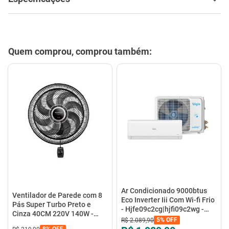
Quem comprou, comprou também:
Ar Condicionado 9000btus
Ventilador de Parede com 8
Eco Inverter Iii Com Wi-fi Frio
Pás Super Turbo Preto e
- Hjfe09c2cg|hjfi09c2wg -
Cinza 40CM 220V 140W -
Elgin
5%
OFF
R$
2
.
089
,
90
VTX-40P-8P - Mondial
8%
OFF