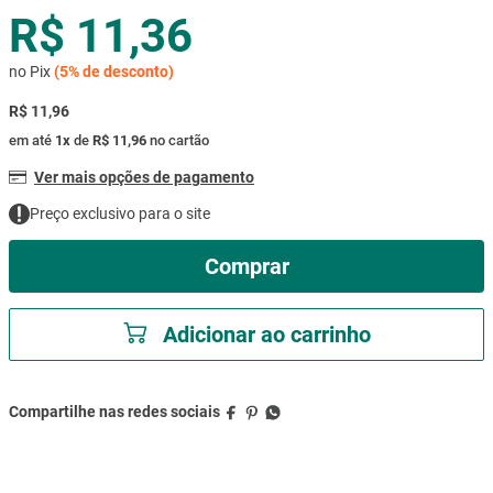
R$ 11,36
mesa
9
º
ar condicionado
10
º
no Pix
(
5%
de desconto)
R$ 11,96
em até
1
x
de
R$ 11,96
no cartão
Ver mais opções de pagamento
Preço exclusivo para o site
Comprar
Adicionar ao carrinho