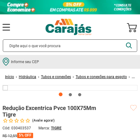
Termos mais buscados
Informe seu CEP
cerâmica
1
º
Hidráulica
Tubos e conexões
Tubos e conexões para esgoto
porcelanato
2
º
Redução Excentrica Pvce 100X75Mm Tigre
piso
3
º
revestimento
4
º
Redução Excentrica Pvce 100X75Mm
porta
5
º
Tigre
vaso sanitário
6
º
Avalie agora!
tinta
7
º
Cód
:
030403537
TIGRE
5%
OFF
R$
12
,
59
cadeira
8
º