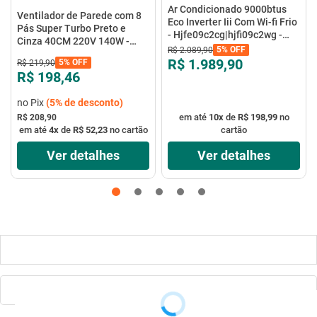
Ar Condicionado 9000btus
Ventilador de Parede com 8
Eco Inverter Iii Com Wi-fi Frio
Pás Super Turbo Preto e
- Hjfe09c2cg|hjfi09c2wg -
Cinza 40CM 220V 140W -
Elgin
5%
OFF
R$
2
.
089
,
90
VTX-40P-8P - Mondial
R$ 1.989,90
5%
OFF
R$
219
,
90
R$ 198,46
no Pix
(
5%
de desconto)
em até
10
x
de
R$ 198,99
no
R$ 208,90
em até
4
x
de
R$ 52,23
no cartão
cartão
Ver detalhes
Ver detalhes