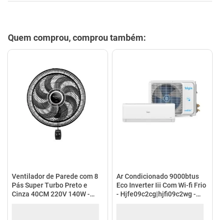
mesa
9
º
ar condicionado
10
º
Descrição
Especificações
Quem comprou, comprou também: