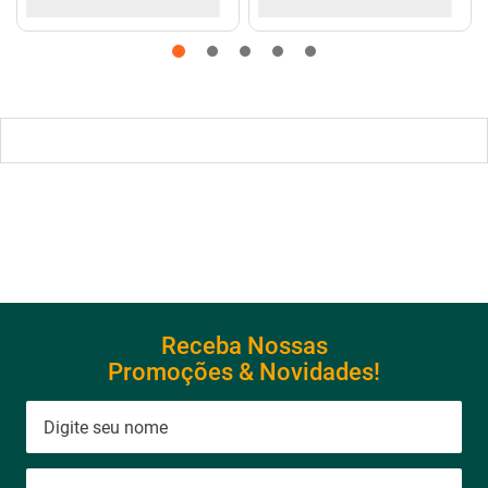
Ventilador de Parede com 8
Ar Condicionado 9000btus
Pás Super Turbo Preto e
Eco Inverter Iii Com Wi-fi Frio
Cinza 40CM 220V 140W -
- Hjfe09c2cg|hjfi09c2wg -
VTX-40P-8P - Mondial
Elgin