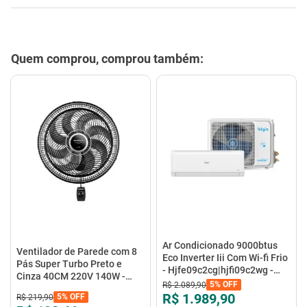
Quem comprou, comprou também:
Ar Condicionado 9000btus
Ventilador de Parede com 8
Eco Inverter Iii Com Wi-fi Frio
Pás Super Turbo Preto e
- Hjfe09c2cg|hjfi09c2wg -
Cinza 40CM 220V 140W -
Elgin
5%
OFF
R$
2
.
089
,
90
VTX-40P-8P - Mondial
R$ 1.989,90
5%
OFF
R$
219
,
90