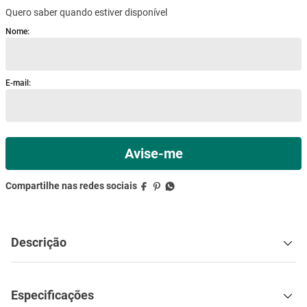
Quero saber quando estiver disponível
mesa
9
º
ar condicionado
10
º
Descrição
Especificações