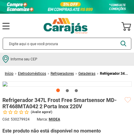
Termos mais buscados
Informe seu CEP
cerâmica
1
º
Eletrodomésticos
Refrigeradores
Geladeiras
Refrigerador 347L
porcelanato
2
º
Frost Free Smartsensor MD-RT468MTA042 2 Porta Inox 220V
piso
3
º
revestimento
4
º
Refrigerador 347L Frost Free Smartsensor MD-
porta
5
º
RT468MTA042 2 Porta Inox 220V
Avalie agora!
vaso sanitário
6
º
Cód
:
530279924
MIDEA
tinta
7
º
Este produto não está disponível no momento
cadeira
8
º