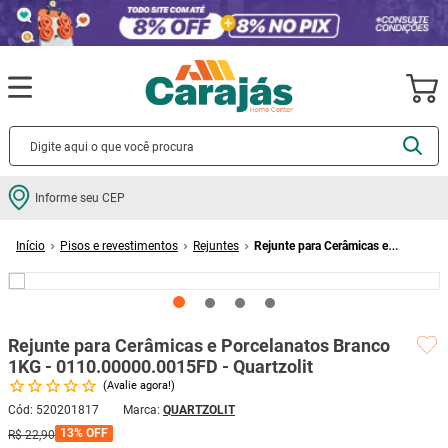
Termos mais buscados
Informe seu CEP
cerâmica
1
º
Pisos e revestimentos
Rejuntes
Rejunte para Cerâmicas e
porcelanato
2
º
Porcelanatos Branco 1KG - 0110.00000.0015FD - Quartzolit
piso
3
º
revestimento
4
º
Rejunte para Cerâmicas e Porcelanatos Branco
porta
5
º
1KG - 0110.00000.0015FD - Quartzolit
vaso sanitário
6
º
Avalie agora!
tinta
7
º
Cód
:
520201817
QUARTZOLIT
13%
OFF
R$
22
,
90
cadeira
8
º