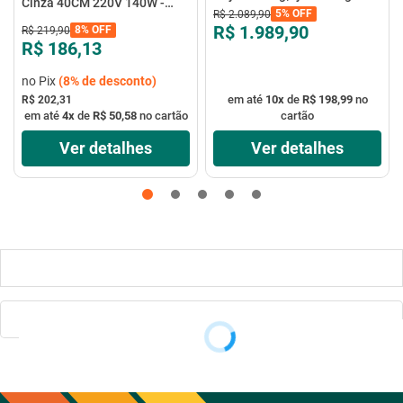
Cinza 40CM 220V 140W -
Elgin
5%
OFF
R$
2
.
089
,
90
VTX-40P-8P - Mondial
R$ 1.989,90
8%
OFF
R$
219
,
90
R$ 186,13
no Pix
(
8%
de desconto)
em até
10
x
de
R$ 198,99
no
R$ 202,31
em até
4
x
de
R$ 50,58
no cartão
cartão
Ver detalhes
Ver detalhes