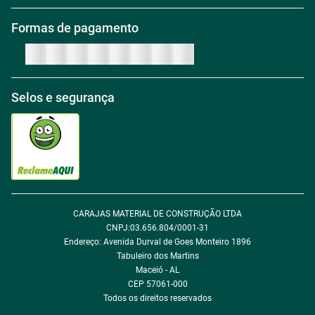
Política de Troca
Regras de Frete Grátis
Formas de pagamento
Trabalhe conosco
Política de Reembolso
Regras de Desconto
Central de atendimento
Política de Retirada na loja
Regulamento Aniversário Premiado
Igualdade Salarial
Selos e segurança
Política de Entrega
Tabloides
Política de Privacidade
Política de Cookie
ÓTIMO
Política de Desconto
CARAJAS MATERIAL DE CONSTRUÇÃO LTDA
Fale com encarregado de dados
CNPJ:03.656.804/0001-31
Endereço: Avenida Durval de Goes Monteiro 1896
Tabuleiro dos Martins
Maceió - AL
CEP 57061-000
Todos os direitos reservados