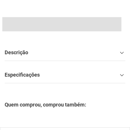
mesa
9
º
ar condicionado
10
º
Descrição
Especificações
Quem comprou, comprou também: