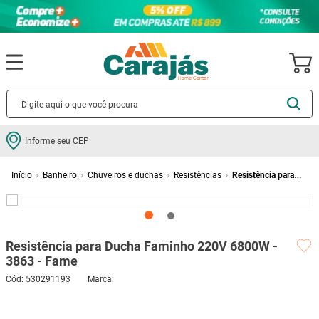
Termos mais buscados
Informe seu CEP
cerâmica
1
º
Banheiro
Chuveiros e duchas
Resistências
Resistência para
porcelanato
2
º
Ducha Faminho 220V 6800W - 3863 - Fame
piso
3
º
revestimento
4
º
Resistência para Ducha Faminho 220V 6800W -
porta
5
º
3863 - Fame
vaso sanitário
6
º
Cód
:
530291193
tinta
7
º
cadeira
8
º