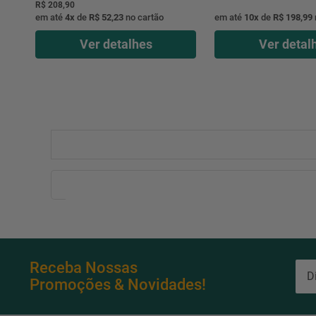
R$ 208,90
em até
4
x
de
R$ 52,23
no cartão
em até
10
x
de
R$ 198,99
Ver detalhes
Ver detal
Receba Nossas
Promoções & Novidades!