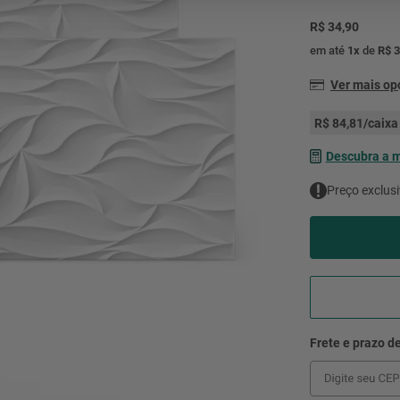
mesa
9
º
R$ 34,90
ar 
10
º
em até
1
x
de
R$ 3
condicionado
Ver mais o
R$ 84,81
/caixa 
Descubra a 
Preço exclusi