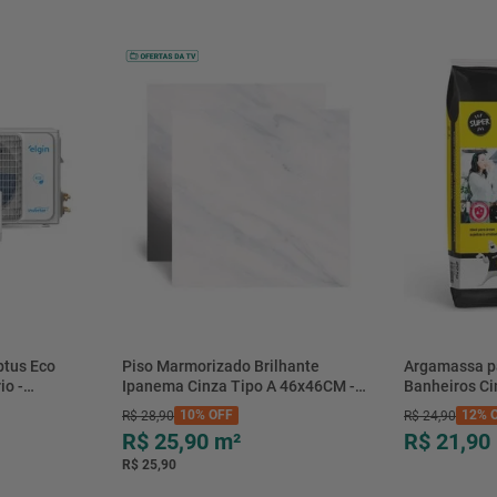
Codigo De Barras
Certificado inmetro
btus Eco
Piso Marmorizado Brilhante
Argamassa p
io -
Ipanema Cinza Tipo A 46x46CM -
Banheiros C
- Elgin
01.012771 - Cerbras
- 0118.00001
10%
OFF
12%
O
R$
28
,
90
R$
24
,
90
R$ 25,90
m²
R$ 21,90
R$ 25,90