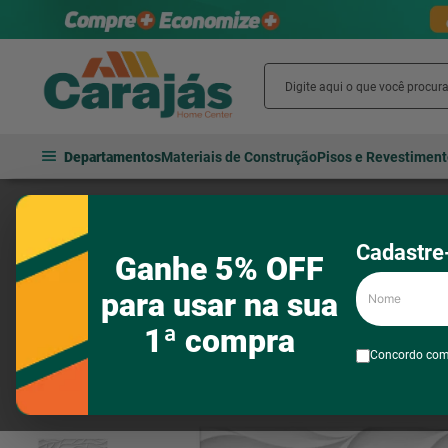
Departamentos
Materiais de Construção
Pisos e Revestimen
Pisos e revestimentos
Revestimentos cerâmicos
Revestimento
Cadastre-
Ganhe 5% OFF
Nome
para usar na sua
1ª compra
Concordo co