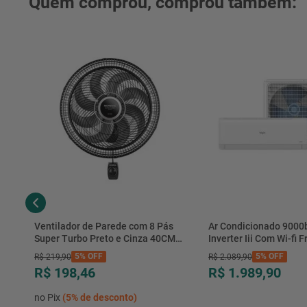
Quem comprou, comprou também:
Ventilador de Parede com 8 Pás
Ar Condicionado 9000
Super Turbo Preto e Cinza 40CM
Inverter Iii Com Wi-fi Fr
220V 140W - VTX-40P-8P - Mondial
Hjfe09c2cg|hjfi09c2wg 
5%
OFF
5%
OFF
R$
219
,
90
R$
2
.
089
,
90
R$ 198,46
R$ 1.989,90
no Pix
(
5%
de desconto)