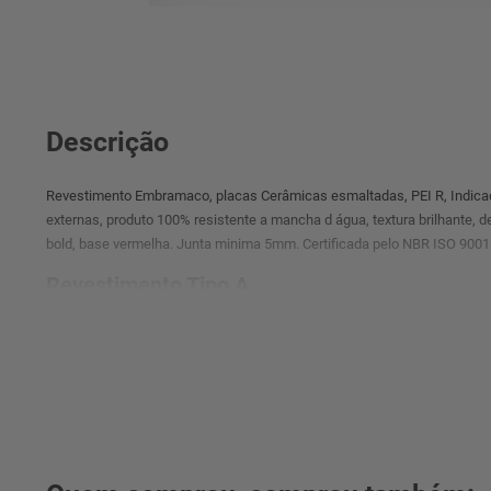
Descrição
Revestimento Embramaco, placas Cerâmicas esmaltadas, PEI R, Indicad
externas, produto 100% resistente a mancha d água, textura brilhante, 
bold, base vermelha. Junta minima 5mm. Certificada pelo NBR ISO 90
Revestimento Tipo A
O piso tipo A é um tipo de piso que apresenta excelente qualidade e a
como piso de primeira linha e possui garantia de fábrica, além de superf
Se você deseja comprar um revestimento de alto padrão, o piso tipo A é
° Imagens meramente ilustrativas.