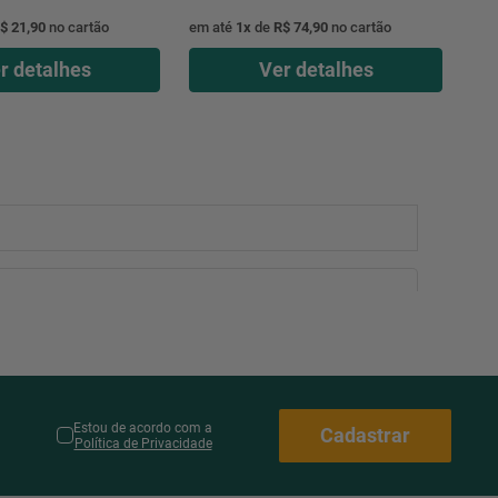
$ 21,90
no cartão
em até
1
x
de
R$ 74,90
no cartão
r detalhes
Ver detalhes
Estou de acordo com a
Cadastrar
Política de Privacidade