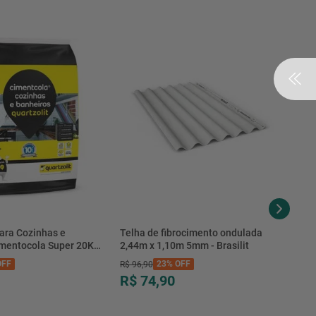
7899530322347
412|2014
ara Cozinhas e
Telha de fibrocimento ondulada
imentocola Super 20KG
2,44m x 1,10m 5mm - Brasilit
.0020PL - Quartzolit
FF
23%
OFF
R$
96
,
90
R$ 74,90