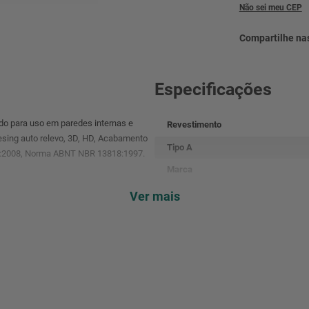
Não sei meu CEP
Especificações
o para uso em paredes internas e
Revestimento
desing auto relevo, 3D, HD, Acabamento
Tipo A
01:2008, Norma ABNT NBR 13818:1997.
Marca
Classificacao
Ver mais
cabamento. Ele também é conhecido
Linha
ície uniforme e sem defeitos visíveis.
 perfeito para suas necessidades!
Tipologia
Desing
Acabamento
CX