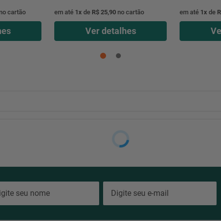
no cartão
em até
1
x
de
R$ 25,90
no cartão
em até
1
x
de
R
hes
Ver detalhes
Ve