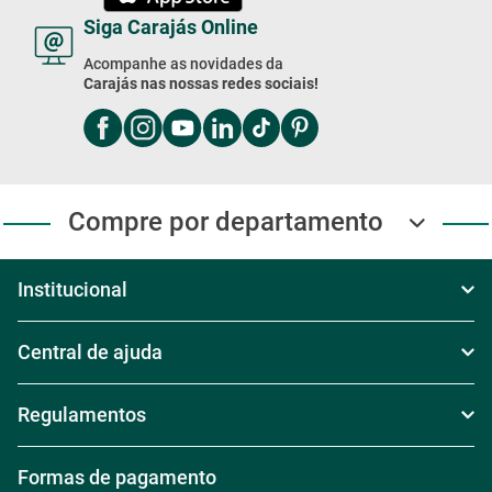
Siga Carajás Online
Acompanhe as novidades da
Carajás nas nossas redes sociais!
Compre por departamento
Institucional
Sobre Nós
Central de ajuda
Televendas
Política de Frete
Regulamentos
Nossas Lojas
Política de Troca
Regras de Frete Grátis
Formas de pagamento
Trabalhe conosco