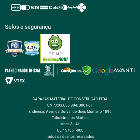
Política de Reembolso
Regras de Desconto
Central de atendimento
Política de Retirada na loja
Regulamento Aniversário Premiado
Igualdade Salarial
Selos e segurança
Política de Entrega
Tabloides
Política de Privacidade
Política de Cookie
ÓTIMO
Política de Desconto
Fale com encarregado de dados
CARAJAS MATERIAL DE CONSTRUÇÃO LTDA
CNPJ:03.656.804/0001-31
Endereço: Avenida Durval de Goes Monteiro 1896
Tabuleiro dos Martins
Maceió - AL
CEP 57061-000
Todos os direitos reservados