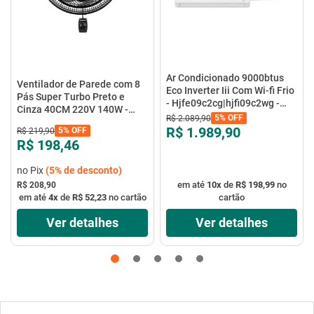
Ar Condicionado 9000btus
Ventilador de Parede com 8
Eco Inverter Iii Com Wi-fi Frio
Pás Super Turbo Preto e
- Hjfe09c2cg|hjfi09c2wg -
Cinza 40CM 220V 140W -
Elgin
5%
OFF
R$
2
.
089
,
90
VTX-40P-8P - Mondial
R$ 1.989,90
5%
OFF
R$
219
,
90
R$ 198,46
no Pix
(
5%
de desconto)
em até
10
x
de
R$ 198,99
no
R$ 208,90
em até
4
x
de
R$ 52,23
no cartão
cartão
Ver detalhes
Ver detalhes