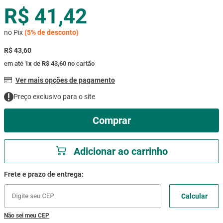
R$ 41,42
mesa
9
º
ar condicionado
10
º
no Pix
(
5%
de desconto)
R$ 43,60
em até
1
x
de
R$ 43,60
no cartão
Ver mais opções de pagamento
Preço exclusivo para o site
Comprar
Adicionar ao carrinho
Não sei meu CEP