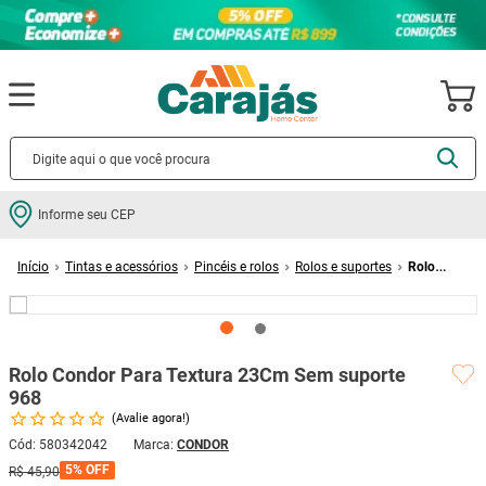
Termos mais buscados
Informe seu CEP
cerâmica
1
º
Tintas e acessórios
Pincéis e rolos
Rolos e suportes
Rolo
porcelanato
2
º
Condor Para Textura 23Cm Sem suporte 968
piso
3
º
revestimento
4
º
Rolo Condor Para Textura 23Cm Sem suporte
porta
5
º
968
vaso sanitário
6
º
Avalie agora!
tinta
7
º
Cód
:
580342042
CONDOR
5%
OFF
R$
45
,
90
cadeira
8
º