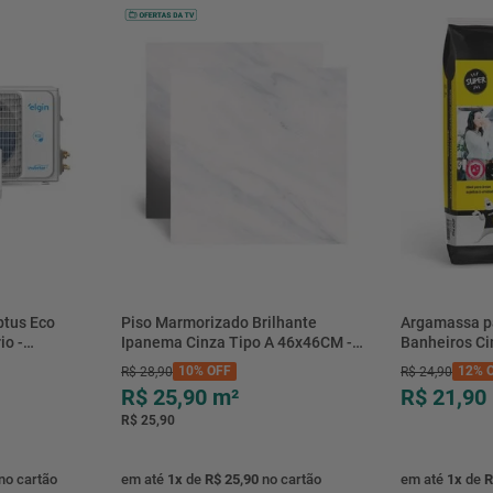
btus Eco
Piso Marmorizado Brilhante
Argamassa p
io -
Ipanema Cinza Tipo A 46x46CM -
Banheiros C
- Elgin
01.012771 - Cerbras
- 0118.00001
10%
OFF
12%
O
R$
28
,
90
R$
24
,
90
R$ 25,90
m²
R$ 21,90
R$ 25,90
no cartão
em até
1
x
de
R$ 25,90
no cartão
em até
1
x
de
R