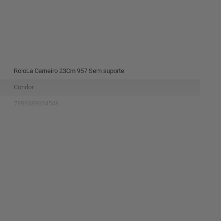
RoloLa Carneiro 23Cm 957 Sem suporte
Condor
7899389004548
971610
linha957
LãNatural,Metal E Material Sintético
33X23X 7,5
23Mm
IdealPara Superfícies Rugosas