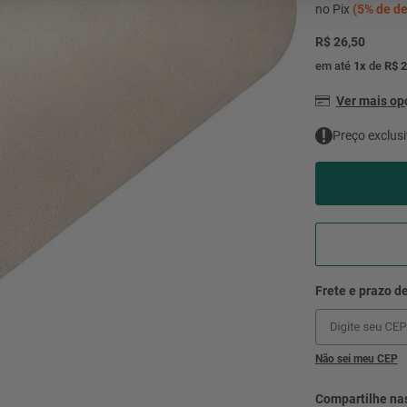
mesa
9
º
no Pix
(
5%
de de
ar 
R$ 26,50
10
º
condicionado
em até
1
x
de
R$ 2
Ver mais o
Preço exclusi
Não sei meu CEP