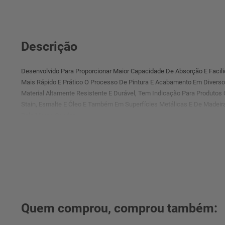
Descrição
Desenvolvido Para Proporcionar Maior Capacidade De Absorção E Facil
Mais Rápido E Prático O Processo De Pintura E Acabamento Em Diverso
Material Altamente Resistente E Durável, Tem Indicação Para Produtos C
Stain, Esmalte E Óleo E Também Em Superfícies Metálicas E De Madeira
Pela Marca Condor..
Quem comprou, comprou também: