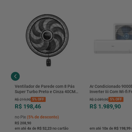
Ventilador de Parede com 8 Pás
Ar Condicionado 9000
Super Turbo Preto e Cinza 40CM
Inverter Iii Com Wi-fi Fr
220V 140W - VTX-40P-8P - Mondial
Hjfe09c2cg|hjfi09c2wg 
5%
OFF
5%
OFF
R$
219
,
90
R$
2
.
089
,
90
R$ 198,46
R$ 1.989,90
no Pix
(
5%
de desconto)
R$ 208,90
em até
4
x
de
R$ 52,23
no cartão
em até
10
x
de
R$ 198,99