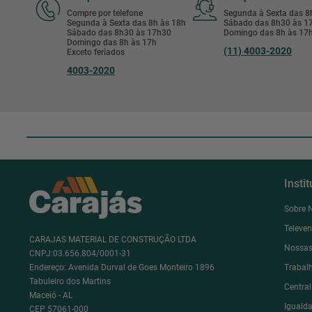
Compre por telefone
Segunda à Sexta das 
Segunda à Sexta das 8h às 18h
Sábado das 8h30 às 
Sábado das 8h30 às 17h30
Domingo das 8h às 17
Domingo das 8h às 17h
(11) 4003-2020
Exceto feriados
4003-2020
Insti
Sobre 
Televe
CARAJAS MATERIAL DE CONSTRUÇÃO LTDA
Nossas
CNPJ:03.656.804/0001-31
Endereço: Avenida Durval de Goes Monteiro 1896
Trabal
Tabuleiro dos Martins
Centra
Maceió - AL
Igualda
CEP 57061-000