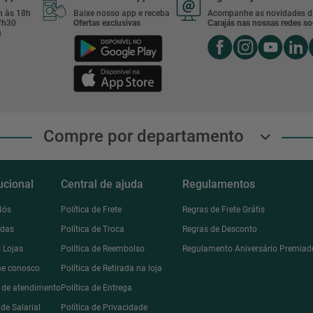
8h às 18h
Baixe nosso app e receba
Acompanhe as novidades d
17h30
Ofertas exclusivas
Carajás nas nossas redes soc
h
Compre por departamento
tucional
Central de ajuda
Regulamentos
Nós
Política de Frete
Regras de Frete Grátis
ndas
Política de Troca
Regras de Desconto
 Lojas
Política de Reembolso
Regulamento Aniversário Premiad
he conosco
Política de Retirada na loja
l de atendimento
Política de Entrega
de Salarial
Política de Privacidade