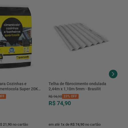
ara Cozinhas e
Telha de fibrocimento ondulada
imentocola Super 20KG
2,44m x 1,10m 5mm - Brasilit
.0020PL - Quartzolit
FF
23%
OFF
R$
96
,
90
R$ 74,90
$ 21,90
no cartão
em até
1
x
de
R$ 74,90
no cartão