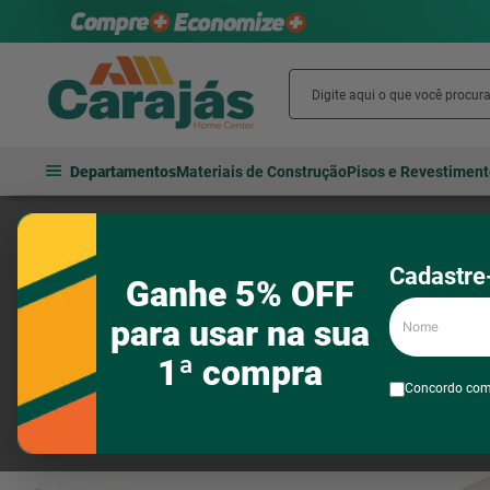
Departamentos
Materiais de Construção
Pisos e Revestimen
Tintas e acessórios
Pincéis e rolos
Rolos e suportes
Rolo de
Cadastre-
Ganhe 5% OFF
Nome
para usar na sua
1ª compra
Concordo co