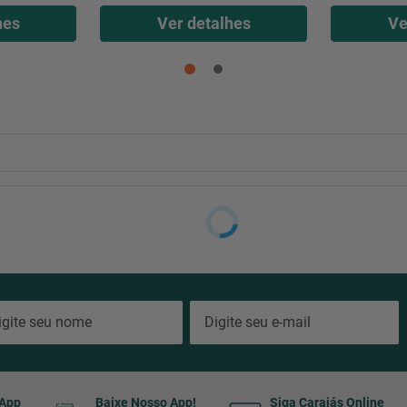
hes
Ver detalhes
Ve
sApp
Baixe Nosso App!
Siga Carajás Online