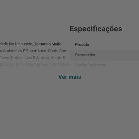
Especificações
idade No Manuseio, Tornando Muito
Produto
s Ambientes E Superfícies. Conta Com
Fornecedor
omo Tintas Látex E Acrílica, Verniz E
s Lisas. Qualidade Testada E Garantida
Código De Barras
Referência
Ver mais
Modelo
Composição
Medidas Do Produto
Natural De Carneiro,Altura Da Lã
Indicado Para