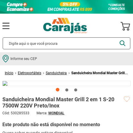
Termos mais buscados
Informe seu CEP
cerâmica
1
º
Eletroportáteis
Sanduicheira
Sanduicheira Mondial Master Grill 2
porcelanato
2
º
em 1 S-20 7500W 220V Preto/Inox
piso
3
º
revestimento
4
º
Sanduicheira Mondial Master Grill 2 em 1 S-20
porta
5
º
7500W 220V Preto/Inox
vaso sanitário
6
º
Cód
:
530285533
MONDIAL
tinta
7
º
Este produto não está disponível no momento
cadeira
8
º
Quero saber quando estiver disponível