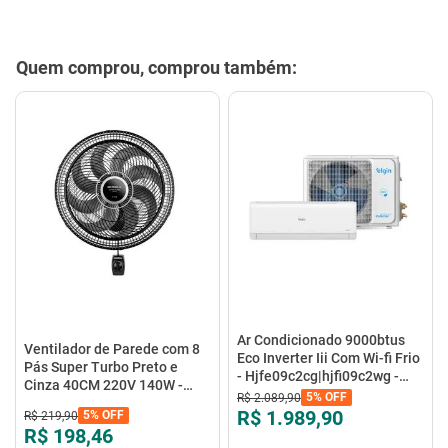
Quem comprou, comprou também:
Ar Condicionado 9000btus
Ventilador de Parede com 8
Eco Inverter Iii Com Wi-fi Frio
Pás Super Turbo Preto e
- Hjfe09c2cg|hjfi09c2wg -
Cinza 40CM 220V 140W -
Elgin
5%
OFF
R$
2
.
089
,
90
VTX-40P-8P - Mondial
R$ 1.989,90
5%
OFF
R$
219
,
90
R$ 198,46