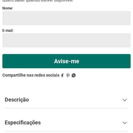
mesa
9
º
ar condicionado
10
º
Descrição
Especificações