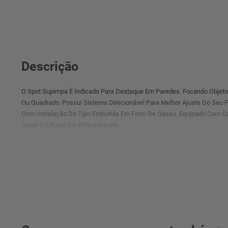
Descrição
O Spot Supimpa É Indicado Para Destaque Em Paredes. Focando Objet
Ou Quadrado. Possui Sistema Direcionável Para Melhor Ajuste Do Seu P
Com Instalação Do Tipo Embutida Em Forro De Gesso. Equipado Com Ca
Corpo E Difusor Em Policarbonato.