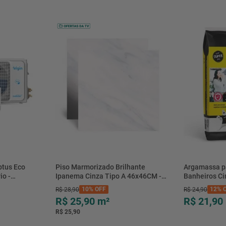
btus Eco
Piso Marmorizado Brilhante
Argamassa p
io -
Ipanema Cinza Tipo A 46x46CM -
Banheiros C
- Elgin
01.012771 - Cerbras
- 0118.00001
10%
OFF
12%
O
R$
28
,
90
R$
24
,
90
R$ 25,90
m²
R$ 21,90
R$ 25,90