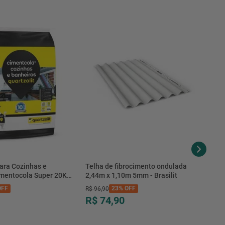
ara Cozinhas e
Telha de fibrocimento ondulada
imentocola Super 20KG
2,44m x 1,10m 5mm - Brasilit
.0020PL - Quartzolit
FF
23%
OFF
R$
96
,
90
R$ 74,90