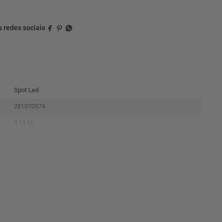
Spot Led
281070574
0.13 M
0.16 M
0.13 M
0.11
1 Ano
7899452020840