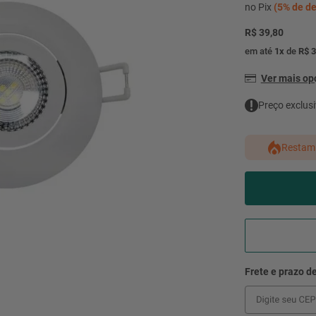
mesa
9
º
no Pix
(
5%
de de
ar 
R$ 39,80
10
º
condicionado
em até
1
x
de
R$ 3
Ver mais o
Preço exclusi
Restam