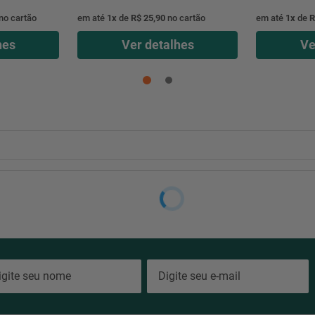
no cartão
em até
1
x
de
R$ 25,90
no cartão
em até
1
x
de
R
hes
Ver detalhes
Ve