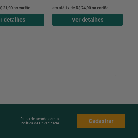
$ 21,90
no cartão
em até
1
x
de
R$ 74,90
no cartão
r detalhes
Ver detalhes
Estou de acordo com a
Cadastrar
Política de Privacidade