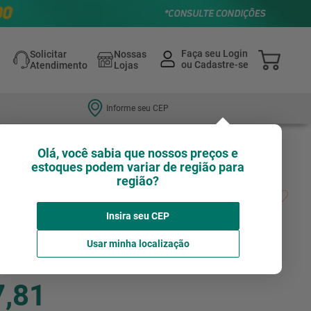
Solicitar
Nossas
Atendimento
Lojas
Informe seu CEP
Olá, você sabia que nossos preços e
estoques podem variar de região para
região?
pimpa Embutir Redondo 12W 3000K Branco
Insira seu CEP
Avalie agora!
AVANT
Usar minha localização
7,81