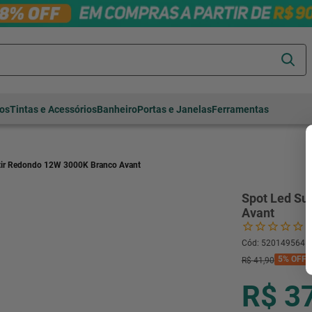
Termos mais
tos
Tintas e Acessórios
Banheiro
Portas e Janelas
Ferramentas
buscados
cerâmica
1
º
porcelanato
2
º
ir Redondo 12W 3000K Branco Avant
piso
3
º
Spot Led Su
revestimento
4
º
Avant
porta
5
º
Cód
:
520149564
vaso sanitário
6
º
5%
OFF
R$
41
,
90
tinta
7
º
R$ 3
cadeira
8
º