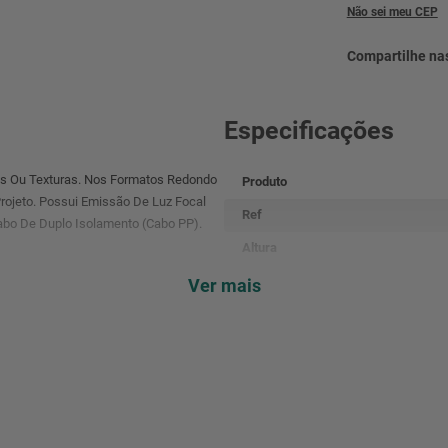
Não sei meu CEP
Especificações
os Ou Texturas. Nos Formatos Redondo
Produto
rojeto. Possui Emissão De Luz Focal
Ref
bo De Duplo Isolamento (Cabo PP).
Altura
Largura
Ver mais
Comprimento
Peso
Garantia
Código De Barra