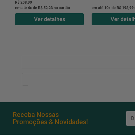
R$ 208,90
em até
4
x
de
R$ 52,23
no cartão
em até
10
x
de
R$ 198,99
Ver detalhes
Ver detal
Receba Nossas
Promoções & Novidades!