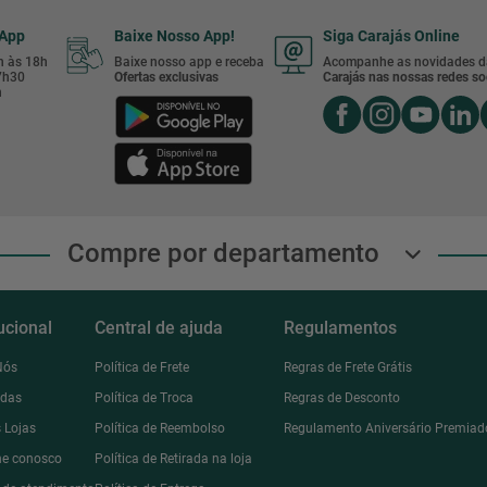
sApp
Baixe Nosso App!
Siga Carajás Online
8h às 18h
Baixe nosso app e receba
Acompanhe as novidades d
17h30
Ofertas exclusivas
Carajás nas nossas redes soc
h
Compre por departamento
tucional
Central de ajuda
Regulamentos
Nós
Política de Frete
Regras de Frete Grátis
ndas
Política de Troca
Regras de Desconto
 Lojas
Política de Reembolso
Regulamento Aniversário Premiad
he conosco
Política de Retirada na loja