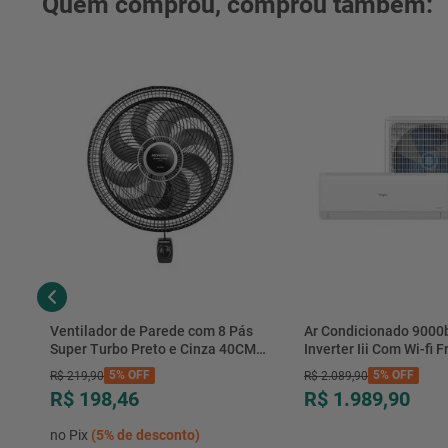
Quem comprou, comprou também:
Ventilador de Parede com 8 Pás
Ar Condicionado 9000
Super Turbo Preto e Cinza 40CM
Inverter Iii Com Wi-fi Fr
220V 140W - VTX-40P-8P - Mondial
Hjfe09c2cg|hjfi09c2wg 
5%
OFF
5%
OFF
R$
219
,
90
R$
2
.
089
,
90
R$ 198,46
R$ 1.989,90
no Pix
(
5%
de desconto)