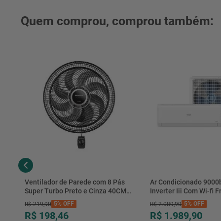
Quem comprou, comprou também:
Ventilador de Parede com 8 Pás
Ar Condicionado 9000
Super Turbo Preto e Cinza 40CM
Inverter Iii Com Wi-fi Fr
220V 140W - VTX-40P-8P - Mondial
Hjfe09c2cg|hjfi09c2wg 
5%
OFF
5%
OFF
R$
219
,
90
R$
2
.
089
,
90
R$ 198,46
R$ 1.989,90