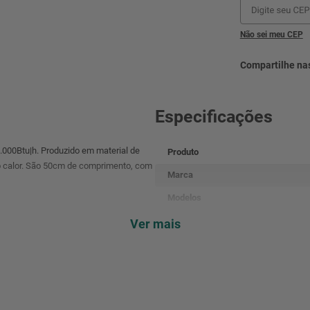
Não sei meu CEP
Especificações
000Btu|h. Produzido em material de
Produto
ao calor. São 50cm de comprimento, com
Marca
Modelos
Capacidade
Ver mais
Cor
Material