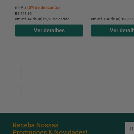
no Pix
(
5%
de desconto)
R$ 208,90
em até
4
x
de
R$ 52,23
no cartão
em até
10
x
de
R$ 198,99
Ver detalhes
Ver detal
Receba Nossas
Promoções & Novidades!