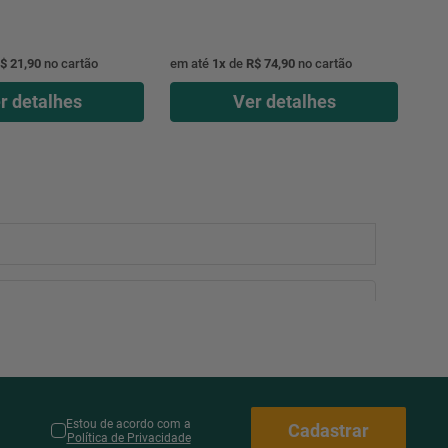
$ 21,90
no cartão
em até
1
x
de
R$ 74,90
no cartão
r detalhes
Ver detalhes
Estou de acordo com a
Cadastrar
Política de Privacidade