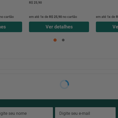
R$ 25,90
no cartão
em até
1
x
de
R$ 25,90
no cartão
em até
1
x
de
R
hes
Ver detalhes
Ve