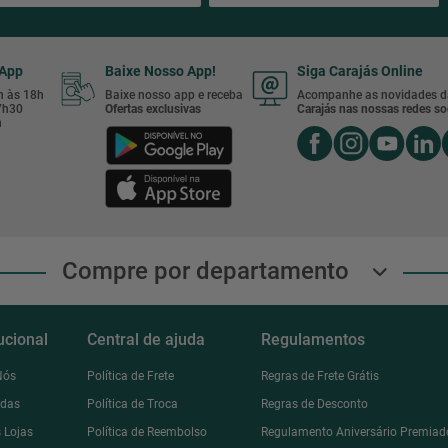
sApp
Baixe Nosso App!
Siga Carajás Online
8h às 18h
Baixe nosso app e receba
Acompanhe as novidades d
17h30
Ofertas exclusivas
Carajás nas nossas redes soc
h
Compre por departamento
tucional
Central de ajuda
Regulamentos
Nós
Política de Frete
Regras de Frete Grátis
ndas
Política de Troca
Regras de Desconto
 Lojas
Política de Reembolso
Regulamento Aniversário Premiad