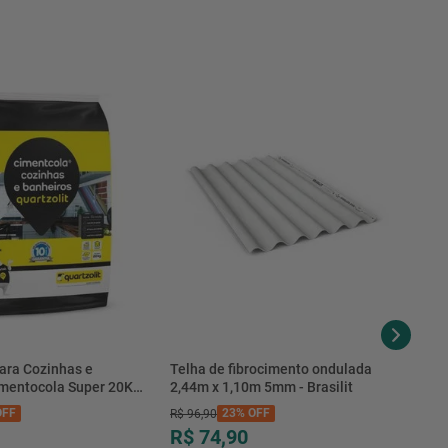
ara Cozinhas e
Telha de fibrocimento ondulada
imentocola Super 20KG
2,44m x 1,10m 5mm - Brasilit
.0020PL - Quartzolit
FF
23%
OFF
R$
96
,
90
R$ 74,90