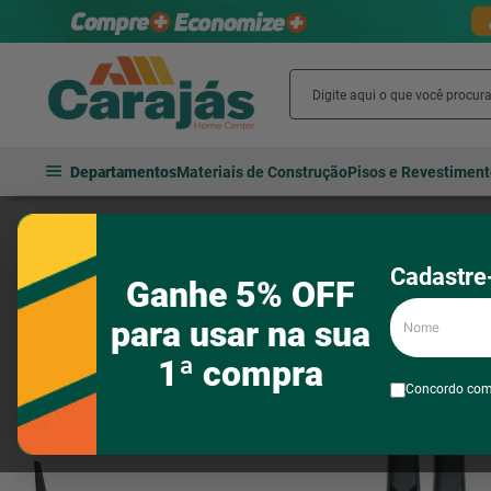
Departamentos
Materiais de Construção
Pisos e Revestimen
ar e ventilação
Ar-condicionado
Acessórios e kit de instalação
Cadastre-
Ganhe 5% OFF
Nome
para usar na sua
1ª compra
Concordo co