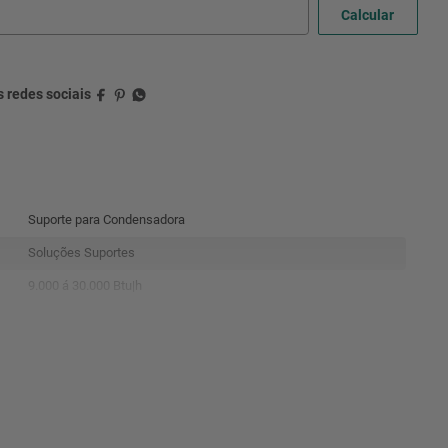
Suporte para Condensadora
Soluções Suportes
9.000 á 30.000 Btu|h
150kg
Preto
Nylon e fibra de vidro