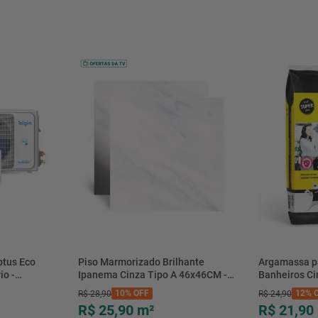
btus Eco
Piso Marmorizado Brilhante
Argamassa p
io -
Ipanema Cinza Tipo A 46x46CM -
Banheiros C
- Elgin
01.012771 - Cerbras
- 0118.00001
10%
OFF
12%
O
R$
28
,
90
R$
24
,
90
R$ 25,90
m²
R$ 21,90