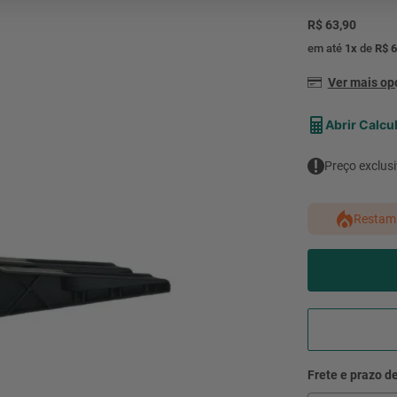
mesa
9
º
R$ 63,90
ar 
10
º
em até
1
x
de
R$ 6
condicionado
Ver mais o
Abrir Calcu
Preço exclusi
Restam