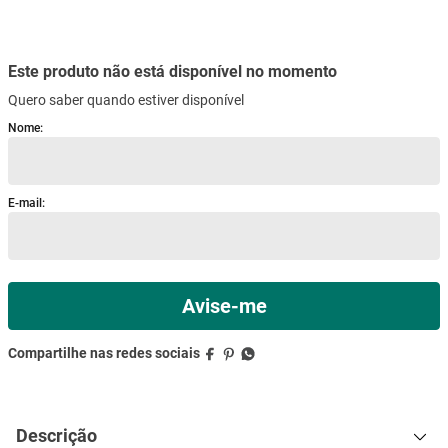
mesa
9
º
ar condicionado
10
º
Descrição
Especificações