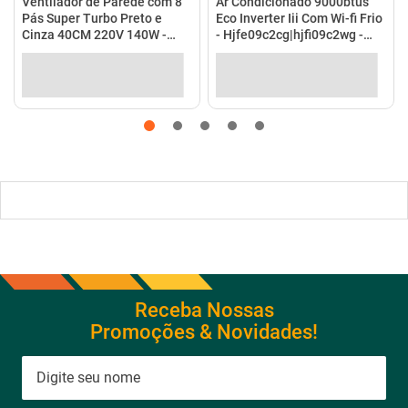
no Pix
(
5%
de desconto)
em até
10
x
de
R$ 198,99
no
R$ 208,90
em até
4
x
de
R$ 52,23
no cartão
cartão
Ver detalhes
Ver detalhes
Receba Nossas
Promoções & Novidades!