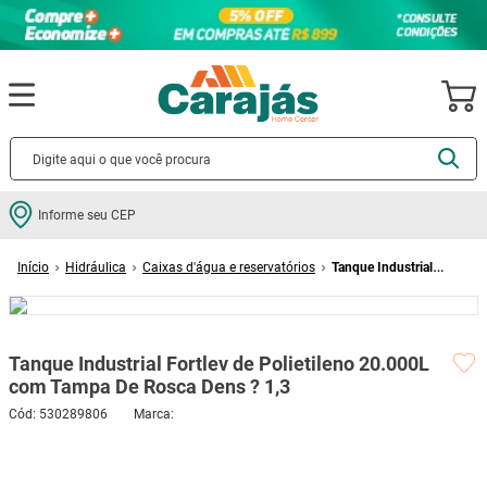
Termos mais buscados
Informe seu CEP
cerâmica
1
º
Hidráulica
Caixas d'água e reservatórios
Tanque Industrial
porcelanato
2
º
Fortlev de Polietileno 20.000L com Tampa De Rosca Dens ? 1,3
piso
3
º
revestimento
4
º
Tanque Industrial Fortlev de Polietileno 20.000L
porta
5
º
com Tampa De Rosca Dens ? 1,3
vaso sanitário
6
º
Cód
:
530289806
FORTLEV
tinta
7
º
Este produto não está disponível no momento
cadeira
8
º
Quero saber quando estiver disponível