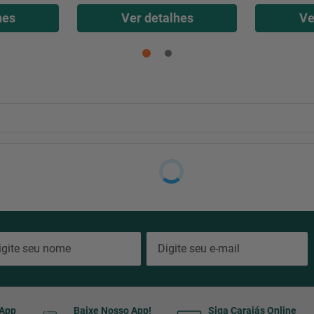
hes
Ver detalhes
Ve
sApp
Baixe Nosso App!
Siga Carajás Online