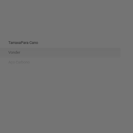
TarraxaPara Cano
Vonder
Aço Carbono
1|2"
Bsp
0.065 Kg