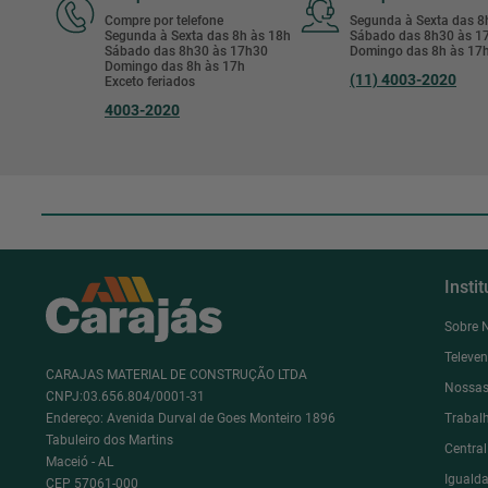
Compre por telefone
Segunda à Sexta das 
Segunda à Sexta das 8h às 18h
Sábado das 8h30 às 
Sábado das 8h30 às 17h30
Domingo das 8h às 17
Domingo das 8h às 17h
(11) 4003-2020
Exceto feriados
4003-2020
Insti
Sobre 
Televe
CARAJAS MATERIAL DE CONSTRUÇÃO LTDA
Nossas
CNPJ:03.656.804/0001-31
Endereço: Avenida Durval de Goes Monteiro 1896
Trabal
Tabuleiro dos Martins
Centra
Maceió - AL
Igualda
CEP 57061-000