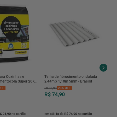
ara Cozinhas e
Telha de fibrocimento ondulada
imentocola Super 20KG
2,44m x 1,10m 5mm - Brasilit
.0020PL - Quartzolit
FF
23%
OFF
R$
96
,
90
R$ 74,90
$ 21,90
no cartão
em até
1
x
de
R$ 74,90
no cartão