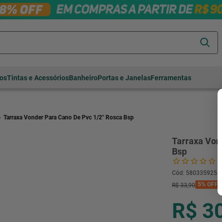
Termos mais
tos
Tintas e Acessórios
Banheiro
Portas e Janelas
Ferramentas
buscados
cerâmica
1
º
porcelanato
2
º
Tarraxa Vonder Para Cano De Pvc 1/2" Rosca Bsp
piso
3
º
Tarraxa Von
revestimento
4
º
Bsp
porta
5
º
Cód
:
580335925
vaso sanitário
6
º
5%
OFF
R$
33
,
90
tinta
7
º
R$ 3
cadeira
8
º