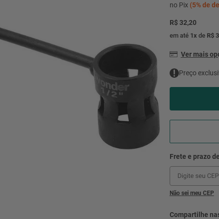
mesa
9
º
no Pix
(
5%
de de
ar 
R$ 32,20
10
º
condicionado
em até
1
x
de
R$ 3
Ver mais o
Preço exclusi
Não sei meu CEP