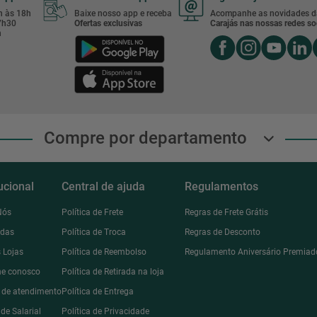
8h às 18h
Baixe nosso app e receba
Acompanhe as novidades d
17h30
Ofertas exclusivas
Carajás nas nossas redes soc
h
Compre por departamento
tucional
Central de ajuda
Regulamentos
Nós
Política de Frete
Regras de Frete Grátis
ndas
Política de Troca
Regras de Desconto
 Lojas
Política de Reembolso
Regulamento Aniversário Premiad
he conosco
Política de Retirada na loja
l de atendimento
Política de Entrega
de Salarial
Política de Privacidade