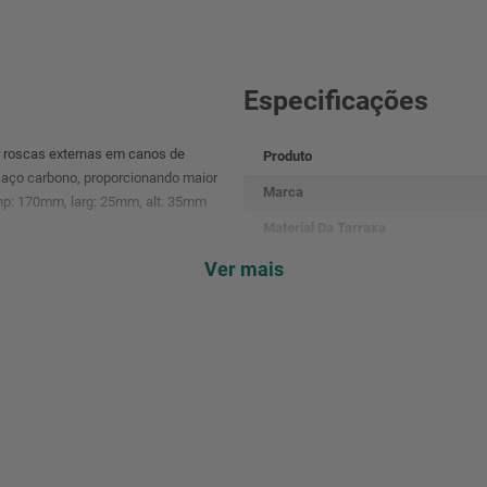
Especificações
r roscas externas em canos de
Produto
m aço carbono, proporcionando maior
Marca
p: 170mm, larg: 25mm, alt: 35mm
Material Da Tarraxa
Capacidade
Ver mais
Tipo De Rosca
Massa Aproximada (Peso)