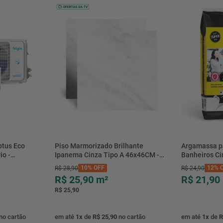
btus Eco
Piso Marmorizado Brilhante
Argamassa p
io -
Ipanema Cinza Tipo A 46x46CM -
Banheiros C
- Elgin
01.012771 - Cerbras
- 0118.00001
10%
OFF
12%
O
R$
28
,
90
R$
24
,
90
R$ 25,90
m²
R$ 21,90
R$ 25,90
no cartão
em até
1
x
de
R$ 25,90
no cartão
em até
1
x
de
R