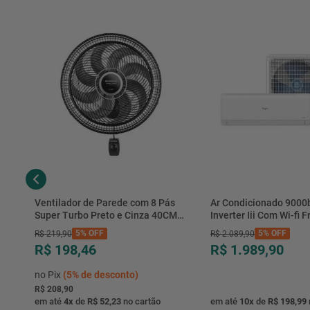
Ventilador de Parede com 8 Pás
Ar Condicionado 9000
Super Turbo Preto e Cinza 40CM
Inverter Iii Com Wi-fi Fr
220V 140W - VTX-40P-8P - Mondial
Hjfe09c2cg|hjfi09c2wg 
5%
OFF
5%
OFF
R$
219
,
90
R$
2
.
089
,
90
R$ 198,46
R$ 1.989,90
no Pix
(
5%
de desconto)
R$ 208,90
em até
4
x
de
R$ 52,23
no cartão
em até
10
x
de
R$ 198,99