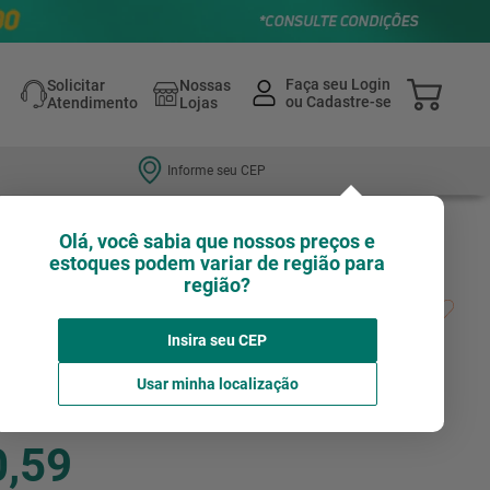
Solicitar
Nossas
Atendimento
Lojas
Informe seu CEP
Olá, você sabia que nossos preços e
estoques podem variar de região para
região?
der Para Cano De Pvc 1/2" Rosca
Insira seu CEP
Avalie agora!
VONDER
Usar minha localização
0,59