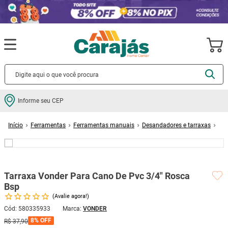
Termos mais buscados
Informe seu CEP
cerâmica
1
º
Ferramentas
Ferramentas manuais
Desandadores e tarraxas
porcelanato
2
º
Tarraxa Vonder Para Cano De Pvc 3/4" Rosca Bsp
piso
3
º
revestimento
4
º
Tarraxa Vonder Para Cano De Pvc 3/4" Rosca
porta
5
º
Bsp
vaso sanitário
6
º
Avalie agora!
tinta
7
º
Cód
:
580335933
VONDER
8%
OFF
R$
37
,
90
cadeira
8
º