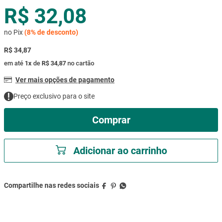
R$ 32,08
mesa
9
º
ar condicionado
10
º
no Pix
(
8%
de desconto)
R$ 34,87
em até
1
x
de
R$ 34,87
no cartão
Ver mais opções de pagamento
Preço exclusivo para o site
Comprar
Adicionar ao carrinho