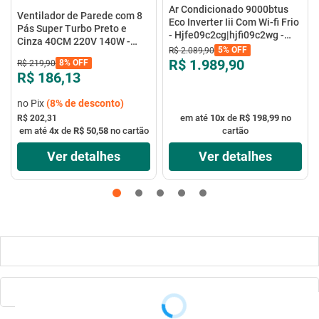
Ar Condicionado 9000btus
Ventilador de Parede com 8
Eco Inverter Iii Com Wi-fi Frio
Pás Super Turbo Preto e
- Hjfe09c2cg|hjfi09c2wg -
Cinza 40CM 220V 140W -
Elgin
5%
OFF
R$
2
.
089
,
90
VTX-40P-8P - Mondial
R$ 1.989,90
8%
OFF
R$
219
,
90
R$ 186,13
no Pix
(
8%
de desconto)
em até
10
x
de
R$ 198,99
no
R$ 202,31
em até
4
x
de
R$ 50,58
no cartão
cartão
Ver detalhes
Ver detalhes