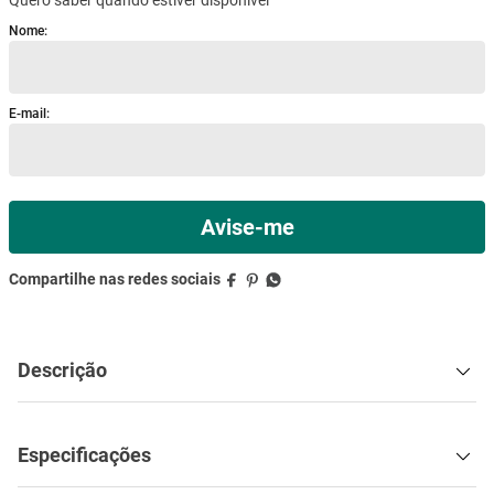
mesa
9
º
ar condicionado
10
º
Descrição
Especificações