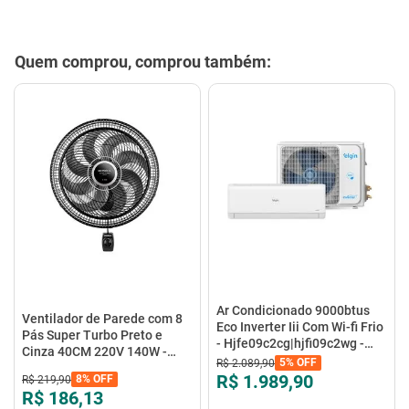
Quem comprou, comprou também:
Ar Condicionado 9000btus
Ventilador de Parede com 8
Eco Inverter Iii Com Wi-fi Frio
Pás Super Turbo Preto e
- Hjfe09c2cg|hjfi09c2wg -
Cinza 40CM 220V 140W -
Elgin
5%
OFF
R$
2
.
089
,
90
VTX-40P-8P - Mondial
R$ 1.989,90
8%
OFF
R$
219
,
90
R$ 186,13