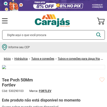
Termos mais buscados
Informe seu CEP
cerâmica
1
º
Hidráulica
Tubos e conexões
Tubos e conexões para água fria
porcelanato
2
º
Tee Pvch 50Mm Fortlev
piso
3
º
revestimento
4
º
Tee Pvch 50Mm
porta
5
º
Fortlev
vaso sanitário
6
º
Cód
:
530290103
FORTLEV
tinta
7
º
Este produto não está disponível no momento
cadeira
8
º
Quero saber quando estiver disponível