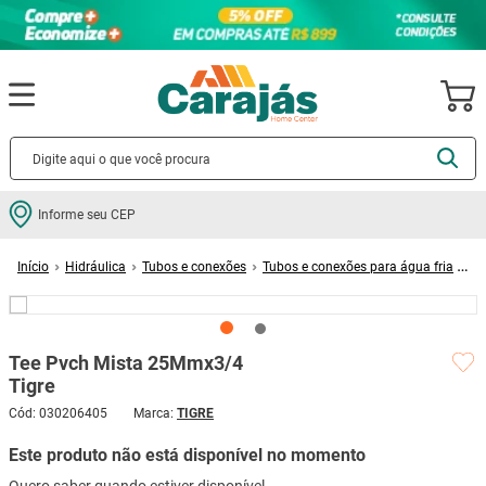
Termos mais buscados
Informe seu CEP
cerâmica
1
º
Hidráulica
Tubos e conexões
Tubos e conexões para água fria
porcelanato
2
º
Tee Pvch Mista 25Mmx3/4 Tigre
piso
3
º
revestimento
4
º
Tee Pvch Mista 25Mmx3/4
porta
5
º
Tigre
Avalie agora!
vaso sanitário
6
º
Cód
:
030206405
TIGRE
tinta
7
º
Este produto não está disponível no momento
cadeira
8
º