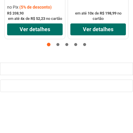
R$ 198,46
no Pix
(
5%
de desconto)
em até
10
x
de
R$ 198,99
no
R$ 208,90
em até
4
x
de
R$ 52,23
no cartão
cartão
Ver detalhes
Ver detalhes