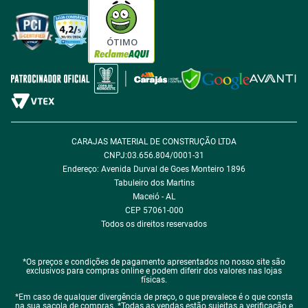
Tabloides
Política de Privacidade
Política de Cookie
ÓTIMO
Política de Desconto
Fale com encarregado de dados
CARAJAS MATERIAL DE CONSTRUÇÃO LTDA
CNPJ:03.656.804/0001-31
Endereço: Avenida Durval de Goes Monteiro 1896
Tabuleiro dos Martins
Maceió - AL
CEP 57061-000
Todos os direitos reservados
*Os preços e condições de pagamento apresentados no nosso site são
exclusivos para compras online e podem diferir dos valores nas lojas
físicas.
*Em caso de qualquer divergência de preço, o que prevalece é o que consta
na sua sacola de compras. *Todas as vendas estão sujeitas a verificação e