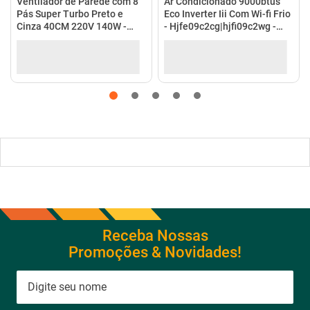
Ventilador de Parede com 8
Ar Condicionado 9000btus
Pás Super Turbo Preto e
Eco Inverter Iii Com Wi-fi Frio
Cinza 40CM 220V 140W -
- Hjfe09c2cg|hjfi09c2wg -
VTX-40P-8P - Mondial
Elgin
Receba Nossas
Promoções & Novidades!