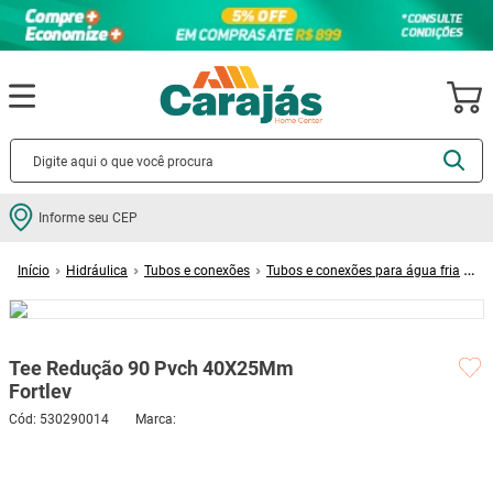
Termos mais buscados
Informe seu CEP
cerâmica
1
º
Hidráulica
Tubos e conexões
Tubos e conexões para água fria
porcelanato
2
º
Tee Redução 90 Pvch 40X25Mm Fortlev
piso
3
º
revestimento
4
º
Tee Redução 90 Pvch 40X25Mm
porta
5
º
Fortlev
vaso sanitário
6
º
Cód
:
530290014
tinta
7
º
cadeira
8
º