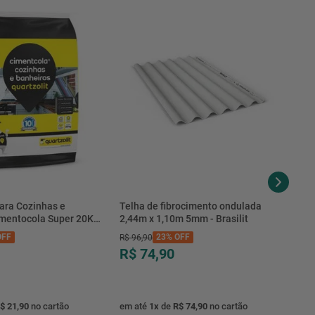
ara Cozinhas e
Telha de fibrocimento ondulada
imentocola Super 20KG
2,44m x 1,10m 5mm - Brasilit
.0020PL - Quartzolit
FF
23%
OFF
R$
96
,
90
R$ 74,90
$ 21,90
no cartão
em até
1
x
de
R$ 74,90
no cartão