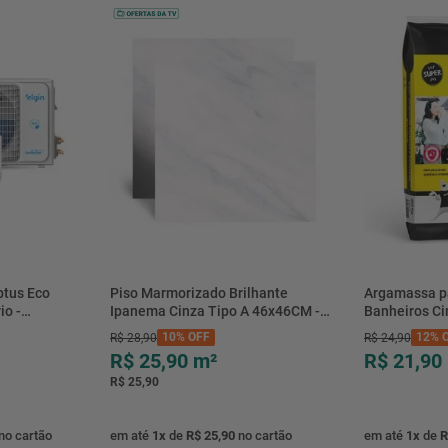
btus Eco
Piso Marmorizado Brilhante
Argamassa p
io -
Ipanema Cinza Tipo A 46x46CM -
Banheiros C
- Elgin
01.012771 - Cerbras
- 0118.00001
10%
OFF
12%
O
R$
28
,
90
R$
24
,
90
R$ 25,90
m²
R$ 21,90
R$ 25,90
no cartão
em até
1
x
de
R$ 25,90
no cartão
em até
1
x
de
R