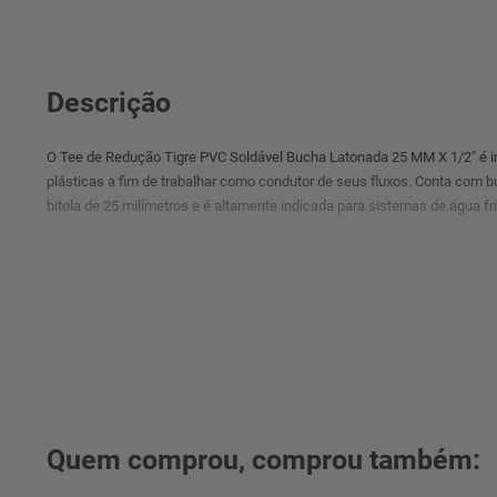
Descrição
O Tee de Redução Tigre PVC Soldável Bucha Latonada 25 MM X 1/2" é i
plásticas a fim de trabalhar como condutor de seus fluxos. Conta com 
bitola de 25 milímetros e é altamente indicada para sistemas de água fri
° Imagens meramente ilustrativas.
Quem comprou, comprou também: