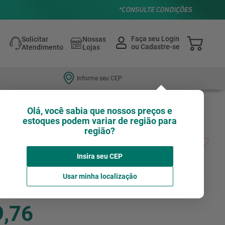
Solicitar
Nossas
Atendimento
Lojas
Informe seu CEP
Olá, você sabia que nossos preços e
estoques podem variar de região para
região?
o Pvch Bucha Latão 25Mmx1/2
Insira seu CEP
Avalie agora!
TIGRE
Usar minha localização
9,76