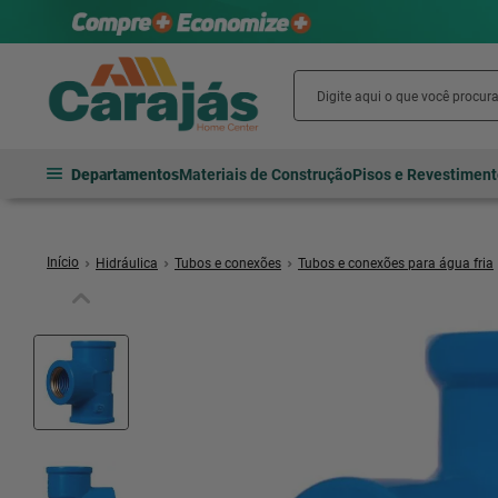
Departamentos
Materiais de Construção
Pisos e Revestimen
Hidráulica
Tubos e conexões
Tubos e conexões para água fria