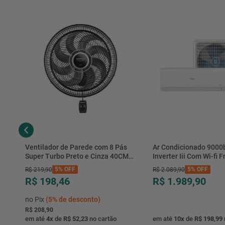
Ventilador de Parede com 8 Pás
Ar Condicionado 9000
Super Turbo Preto e Cinza 40CM
Inverter Iii Com Wi-fi Fr
220V 140W - VTX-40P-8P - Mondial
Hjfe09c2cg|hjfi09c2wg 
5%
OFF
5%
OFF
R$
219
,
90
R$
2
.
089
,
90
R$ 198,46
R$ 1.989,90
no Pix
(
5%
de desconto)
R$ 208,90
em até
4
x
de
R$ 52,23
no cartão
em até
10
x
de
R$ 198,99