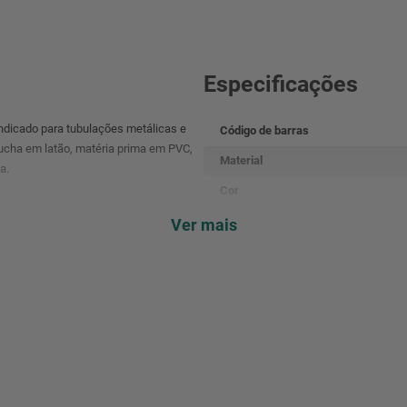
Especificações
ndicado para tubulações metálicas e
Código de barras
bucha em latão, matéria prima em PVC,
Material
a.
Cor
Embalagem
Ver mais
Características Técnicas
Material Básico
Produto
Diâmetro
Material