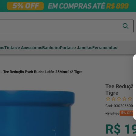
Termos mais
tos
Tintas e Acessórios
Banheiro
Portas e Janelas
Ferramentas
buscados
cerâmica
1
º
porcelanato
2
º
Tee Redução Pvch Bucha Latão 25Mmx1/2 Tigre
piso
3
º
Tee Reduçã
revestimento
4
º
Tigre
porta
5
º
Cód
:
030206600
vaso sanitário
6
º
5%
OFF
R$
21
,
90
tinta
7
º
R$ 1
cadeira
8
º