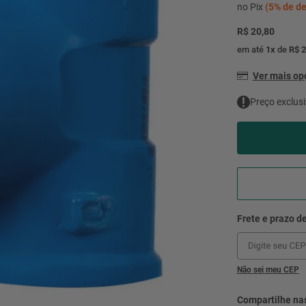
mesa
9
º
no Pix
(
5%
de de
ar 
R$ 20,80
10
º
condicionado
em até
1
x
de
R$ 2
Ver mais o
Preço exclusi
Não sei meu CEP