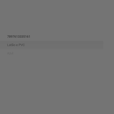
7897613335161
Latão e PVC
Azul
Peça
Condução de água fria predial.
SIM
Conexões
25mm
Latão e PVC