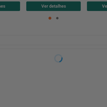
hes
Ver detalhes
Ve