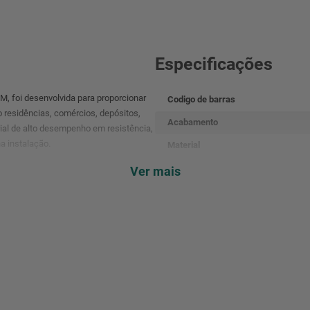
Especificações
M, foi desenvolvida para proporcionar
Codigo de barras
residências, comércios, depósitos,
Acabamento
ial de alto desempenho em resistência,
a instalação.
Material
Modelo
Ver mais
anias