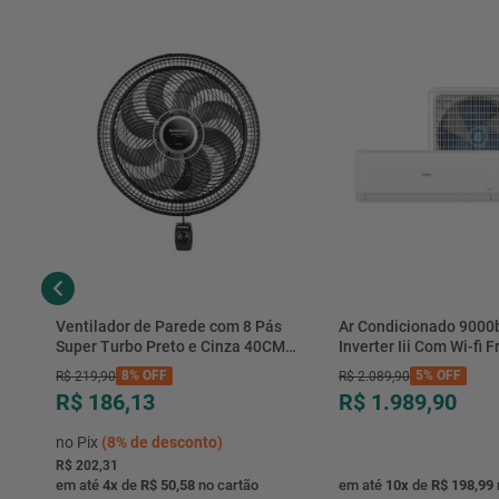
° Praticidade na instalação
° Imagens meramente ilustrativas.
Ventilador de Parede com 8 Pás
Ar Condicionado 9000
Super Turbo Preto e Cinza 40CM
Inverter Iii Com Wi-fi Fr
220V 140W - VTX-40P-8P - Mondial
Hjfe09c2cg|hjfi09c2wg 
8%
OFF
5%
OFF
R$
219
,
90
R$
2
.
089
,
90
R$ 186,13
R$ 1.989,90
no Pix
(
8%
de desconto)
R$ 202,31
em até
4
x
de
R$ 50,58
no cartão
em até
10
x
de
R$ 198,99