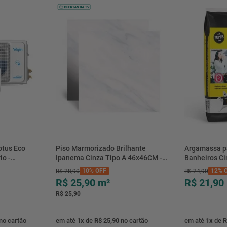
btus Eco
Piso Marmorizado Brilhante
Argamassa p
io -
Ipanema Cinza Tipo A 46x46CM -
Banheiros C
- Elgin
01.012771 - Cerbras
- 0118.00001
10%
OFF
12%
O
R$
28
,
90
R$
24
,
90
R$ 25,90
m²
R$ 21,90
R$ 25,90
no cartão
em até
1
x
de
R$ 25,90
no cartão
em até
1
x
de
R