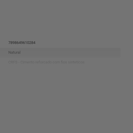
7898649610284
Natural
CRFS - Cimento reforcado com fios sinteticos
Ondulada