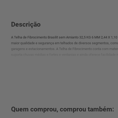
Descrição
A Telha de Fibrocimento Brasilit sem Amianto 32,5 KG 6 MM 2,44 X 1,10 
maior qualidade e segurança em telhados de diversos segmentos, como 
garagens e estacionamentos. A Telha de Fibrocimento conta com mater
suporta chuvas médias e fortes e ventanias e ainda oferece facilidade n
Vantagens do produto:
° Versatilidade na utilização
° A Telha de Fibrocimento oferece alta resistência contra chuvas e vent
Quem comprou, comprou também: