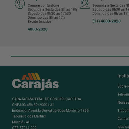
Compre por telefone
Segunda à Sexta das 
Segunda à Sexta das 8h às 18h
Sábado das 8h30 às 
Sábado das 8h30 às 17h30
Domingo das 8h às 17
Domingo das 8h às 17h
(11) 4003-2020
Exceto feriados
4003-2020
Insti
Sobre 
Televe
CARAJAS MATERIAL DE CONSTRUÇÃO LTDA
Nossas
CNPJ:03.656.804/0001-31
Endereço: Avenida Durval de Goes Monteiro 1896
Trabal
Tabuleiro dos Martins
Centra
Maceió - AL
Igualda
CEP 57061-000