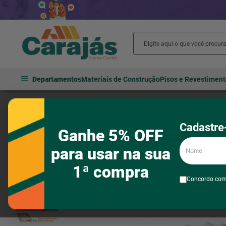
Departamentos
Materiais de Construção
Pisos e Revestimen
Materiais de construção
Telhas
Telhas de fibrocimento
Telh
Cadastre-
Ganhe 5% OFF
Nome
para usar na sua
1ª compra
Concordo co