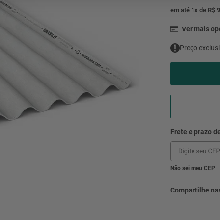
mesa
9
º
em até
1
x
de
R$ 9
ar 
10
º
Ver mais o
condicionado
Preço exclusi
Não sei meu CEP