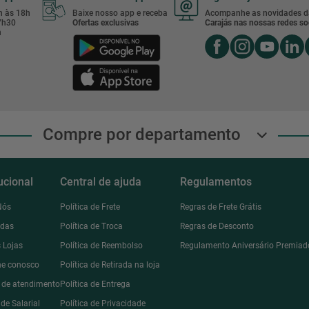
8h às 18h
Baixe nosso app e receba
Acompanhe as novidades d
17h30
Ofertas exclusivas
Carajás nas nossas redes soc
h
Compre por departamento
tucional
Central de ajuda
Regulamentos
Nós
Política de Frete
Regras de Frete Grátis
ndas
Política de Troca
Regras de Desconto
 Lojas
Política de Reembolso
Regulamento Aniversário Premiad
he conosco
Política de Retirada na loja
l de atendimento
Política de Entrega
de Salarial
Política de Privacidade