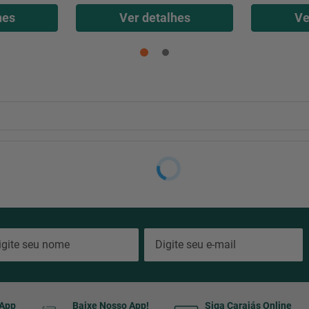
hes
Ver detalhes
Ve
sApp
Baixe Nosso App!
Siga Carajás Online