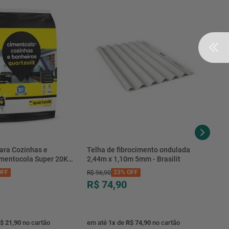
ara Cozinhas e
Telha de fibrocimento ondulada
imentocola Super 20KG
2,44m x 1,10m 5mm - Brasilit
.0020PL - Quartzolit
FF
23%
OFF
R$
96
,
90
R$ 74,90
$ 21,90
no cartão
em até
1
x
de
R$ 74,90
no cartão