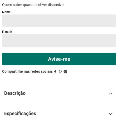
Quero saber quando estiver disponível
mesa
9
º
ar condicionado
10
º
Descrição
Especificações