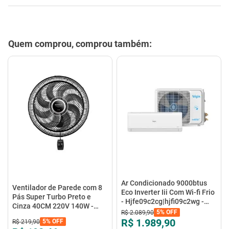
Quem comprou, comprou também:
Ar Condicionado 9000btus
Ventilador de Parede com 8
Eco Inverter Iii Com Wi-fi Frio
Pás Super Turbo Preto e
- Hjfe09c2cg|hjfi09c2wg -
Cinza 40CM 220V 140W -
Elgin
5%
OFF
R$
2
.
089
,
90
VTX-40P-8P - Mondial
R$ 1.989,90
5%
OFF
R$
219
,
90