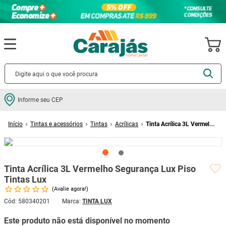
Termos mais buscados
Informe seu CEP
cerâmica
1
º
Tintas e acessórios
Tintas
Acrílicas
Tinta Acrílica 3L Vermelho
porcelanato
2
º
Segurança Lux Piso Tintas Lux
piso
3
º
revestimento
4
º
Tinta Acrílica 3L Vermelho Segurança Lux Piso
porta
5
º
Tintas Lux
Avalie agora!
vaso sanitário
6
º
Cód
:
580340201
TINTA LUX
tinta
7
º
Este produto não está disponível no momento
cadeira
8
º