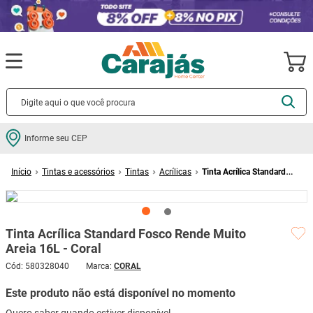
Termos mais buscados
Informe seu CEP
cerâmica
1
º
Tintas e acessórios
Tintas
Acrílicas
Tinta Acrílica Standard
porcelanato
2
º
Fosco Rende Muito Areia 16L - Coral
piso
3
º
revestimento
4
º
Tinta Acrílica Standard Fosco Rende Muito
porta
5
º
Areia 16L - Coral
vaso sanitário
6
º
Cód
:
580328040
CORAL
tinta
7
º
Este produto não está disponível no momento
cadeira
8
º
Quero saber quando estiver disponível