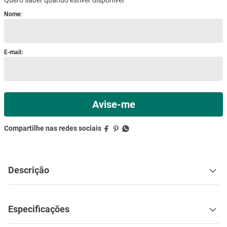
mesa
9
º
ar condicionado
10
º
Descrição
Especificações