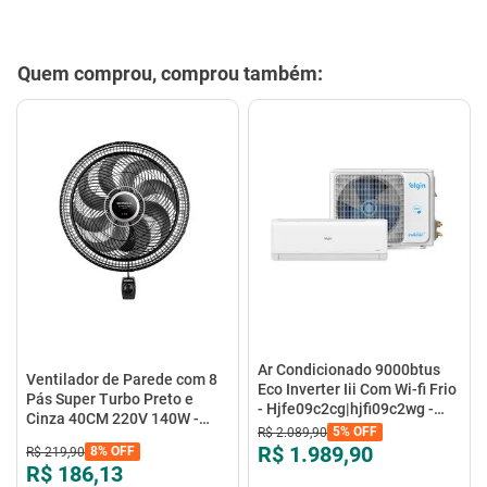
Quem comprou, comprou também:
Ar Condicionado 9000btus
Ventilador de Parede com 8
Eco Inverter Iii Com Wi-fi Frio
Pás Super Turbo Preto e
- Hjfe09c2cg|hjfi09c2wg -
Cinza 40CM 220V 140W -
Elgin
5%
OFF
R$
2
.
089
,
90
VTX-40P-8P - Mondial
R$ 1.989,90
8%
OFF
R$
219
,
90
R$ 186,13