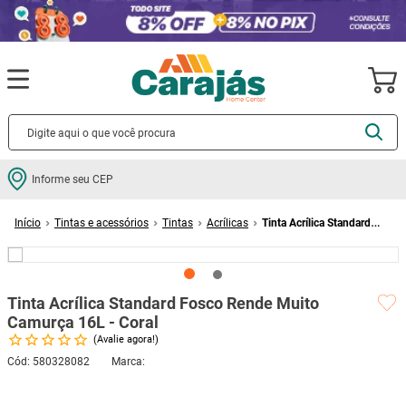
Termos mais buscados
Informe seu CEP
cerâmica
1
º
Tintas e acessórios
Tintas
Acrílicas
Tinta Acrílica Standard
porcelanato
2
º
Fosco Rende Muito Camurça 16L - Coral
piso
3
º
revestimento
4
º
Tinta Acrílica Standard Fosco Rende Muito
porta
5
º
Camurça 16L - Coral
Avalie agora!
vaso sanitário
6
º
Cód
:
580328082
tinta
7
º
cadeira
8
º