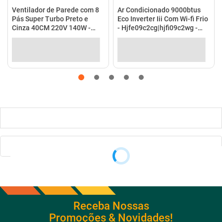
Ventilador de Parede com 8
Ar Condicionado 9000btus
Pás Super Turbo Preto e
Eco Inverter Iii Com Wi-fi Frio
Cinza 40CM 220V 140W -
- Hjfe09c2cg|hjfi09c2wg -
VTX-40P-8P - Mondial
Elgin
Receba Nossas
Promoções & Novidades!