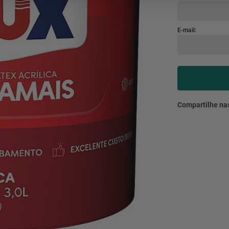
mesa
9
º
ar 
10
º
condicionado