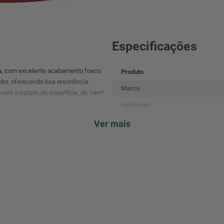
Especificações
da, com excelente acabamento fosco
Produto
 odor, oferecendo boa resistência
Marca
 com o estado da superfície, de 14m²
Aplicação
Acabamento
Ver mais
Código de barras
Cor
Conteúdo