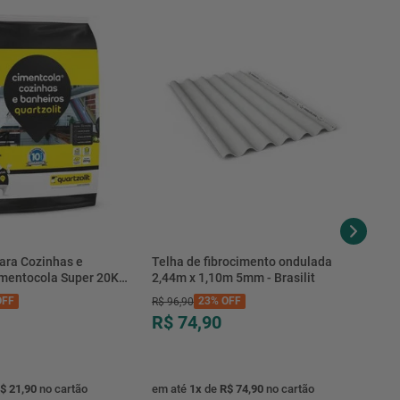
ara Cozinhas e
Telha de fibrocimento ondulada
imentocola Super 20KG
2,44m x 1,10m 5mm - Brasilit
.0020PL - Quartzolit
FF
23%
OFF
R$
96
,
90
R$ 74,90
$ 21,90
no cartão
em até
1
x
de
R$ 74,90
no cartão