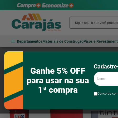
Departamentos
Materiais de Construção
Pisos e Revestimen
Tintas e acessórios
Tintas
Acrílicas
Tintas Lux Duramais 3Li
Cadastre-
Ganhe 5% OFF
Nome
para usar na sua
1ª compra
Concordo co