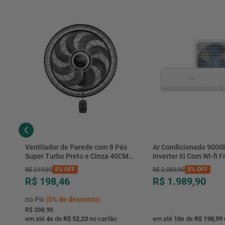
Ventilador de Parede com 8 Pás
Ar Condicionado 9000
Super Turbo Preto e Cinza 40CM
Inverter Iii Com Wi-fi Fr
220V 140W - VTX-40P-8P - Mondial
Hjfe09c2cg|hjfi09c2wg 
5%
OFF
5%
OFF
R$
219
,
90
R$
2
.
089
,
90
R$ 198,46
R$ 1.989,90
no Pix
(
5%
de desconto)
R$ 208,90
em até
4
x
de
R$ 52,23
no cartão
em até
10
x
de
R$ 198,99