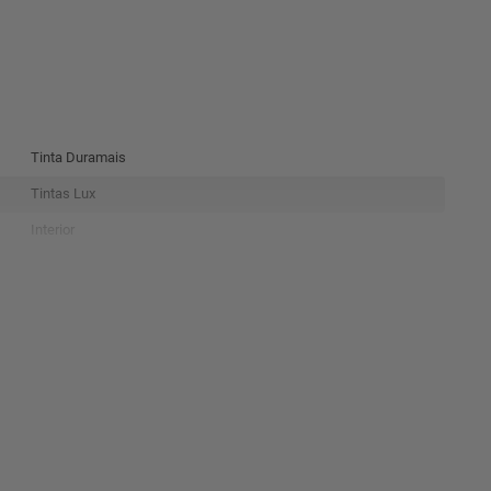
Tinta Duramais
Tintas Lux
Interior
Fosco - Aveludado
7908147621320
AzulAqua
3L