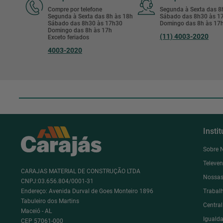
Compre por telefone
Segunda à Sexta das 
Segunda à Sexta das 8h às 18h
Sábado das 8h30 às 
Sábado das 8h30 às 17h30
Domingo das 8h às 17
Domingo das 8h às 17h
(11) 4003-2020
Exceto feriados
4003-2020
Insti
Sobre 
Televe
CARAJAS MATERIAL DE CONSTRUÇÃO LTDA
Nossas
CNPJ:03.656.804/0001-31
Endereço: Avenida Durval de Goes Monteiro 1896
Trabal
Tabuleiro dos Martins
Centra
Maceió - AL
Igualda
CEP 57061-000