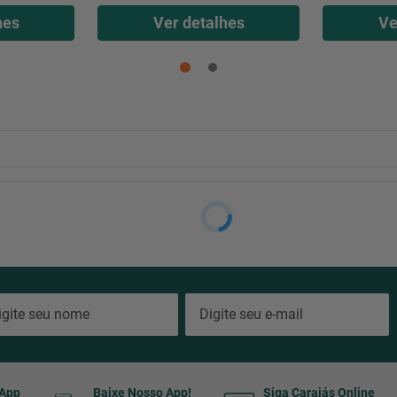
hes
Ver detalhes
Ve
sApp
Baixe Nosso App!
Siga Carajás Online