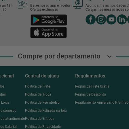
8h às 18h
Baixe nosso app e receba
Acompanhe as novidades d
17h30
Ofertas exclusivas
Carajás nas nossas redes soc
h
Compre por departamento
tucional
Central de ajuda
Regulamentos
Nós
Política de Frete
Regras de Frete Grátis
ndas
Política de Troca
Regras de Desconto
 Lojas
Política de Reembolso
Regulamento Aniversário Premiad
he conosco
Política de Retirada na loja
l de atendimento
Política de Entrega
de Salarial
Política de Privacidade