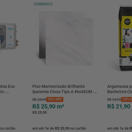
btus Eco
Piso Marmorizado Brilhante
Argamassa p
io -
Ipanema Cinza Tipo A 46x46CM -
Banheiros C
- Elgin
01.012771 - Cerbras
- 0118.00001
10%
OFF
12%
O
R$
28
,
90
R$
24
,
90
R$ 25,90
m²
R$ 21,90
R$ 25,90
no cartão
em até
1
x
de
R$ 25,90
no cartão
em até
1
x
de
R